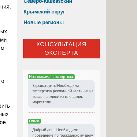
Северо-Кавказский
ния.
Крымский округ
Новые регионы
ных
ыми
КОНСУЛЬТАЦИЯ
ым
ЭКСПЕРТА
Независимая экспертиза
го
Здравствуйте!Необходима
экспертиза рекламной картинки на
товар на одной из площадок
маркетпле...
вить
ных
Ольга
ное
Добрый день!Необходимо
проведение по гражданскому делу