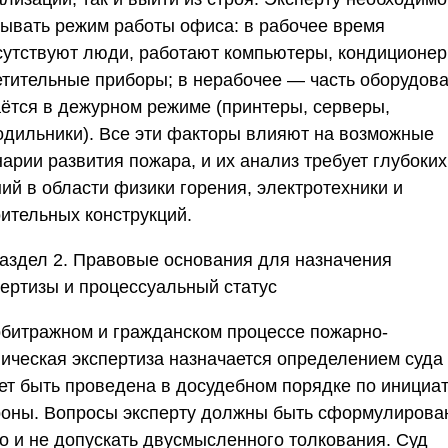
тывать режим работы офиса: в рабочее время
сутствуют люди, работают компьютеры, кондиционер
етительные приборы; в нерабочее — часть оборудов
аётся в дежурном режиме (принтеры, серверы,
одильники). Все эти факторы влияют на возможные
арии развития пожара, и их анализ требует глубоких
ий в области физики горения, электротехники и
оительных конструкций.
аздел 2. Правовые основания для назначения
пертизы и процессуальный статус
рбитражном и гражданском процессе пожарно-
ническая экспертиза назначается определением суда
ет быть проведена в досудебном порядке по инициа
роны. Вопросы эксперту должны быть сформулирова
ко и не допускать двусмысленного толкования. Суд