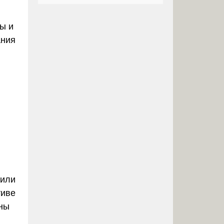
ы и
ания
 или
тиве
ны