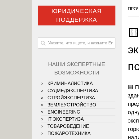
ПРОЧ
ЮРИДИЧЕСКАЯ
ПОДДЕРЖКА

эк
п
НАШИ ЭКСПЕРТНЫЕ
ВОЗМОЖНОСТИ
КРИМИНАЛИСТИКА
🟨
П
СУДМЕДЭКСПЕРТИЗА
зда
СТРОЙЭКСПЕРТИЗА
пре
ЗЕМЛЕУСТРОЙСТВО
одн
ENGINEERING
IT ЭКСПЕРТИЗА
экс
ТОВАРОВЕДЕНИЕ
гор
ПОЖАРОТЕХНИКА
нал