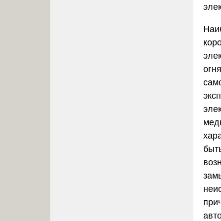
эле
Наи
кор
эле
огн
сам
эксп
эле
мед
хар
быт
воз
зам
неи
при
авт