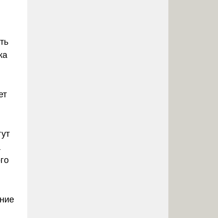
ть
ка
ет
гут
а
го
яние