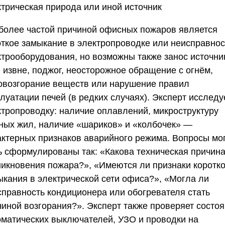
ктрическая природа или иной источник
более частой причиной офисных пожаров является
откое замыкание в электропроводке или неисправнос
ктрооборудования, но возможны также занос источни
я извне, поджог, неосторожное обращение с огнём,
овозгорание веществ или нарушение правил
луатации печей (в редких случаях). Эксперт исследу
ктропроводку: наличие оплавлений, микроструктуру
ных жил, наличие «шариков» и «колбочек» —
актерных признаков аварийного режима. Вопросы мо
ь сформулированы так: «Какова техническая причин
никновения пожара?», «Имеются ли признаки коротко
ыкания в электрической сети офиса?», «Могла ли
справность кондиционера или обогревателя стать
чиной возгорания?». Эксперт также проверяет состо
оматических выключателей, УЗО и проводки на