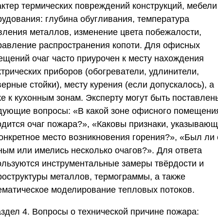
актер термических повреждений конструкций, мебели
рудования: глубина обугливания, температура
вления металлов, изменение цвета побежалости,
равление распространения копоти. Для офисных
ещений очаг часто приурочен к месту нахождения
ктрических приборов (обогреватели, удлинители,
ерные стойки), месту курения (если допускалось), а
же к кухонным зонам. Эксперту могут быть поставлен
дующие вопросы: «В какой зоне офисного помещени
одится очаг пожара?», «Каковы признаки, указываю
конкретное место возникновения горения?», «Был ли 
ным или имелись несколько очагов?». Для ответа
ользуются инструментальные замеры твёрдости и
роструктуры металлов, термограммы, а также
ематическое моделирование тепловых потоков.
здел 4. Вопросы о технической причине пожара: