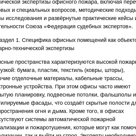
нической экспертизы офисного пожара, включая пере
овых и специальных вопросов, методические подход
пы исследования и развёрнутые практические кейсы 
тельности
Союза «Федерация судебных экспертов»
.
аздел 1. Специфика офисных помещений как объект
арно-технической экспертизы
сные пространства характеризуются высокой пожар
узкой: бумага, пластик, текстиль (ковры, шторы),
ючие отделочные материалы, кабельные трассы,
ктронные устройства. При этом офисы часто имеют
рытую планировку, подвесные потолки, фальшполы и
тилируемые фасады, что создаёт скрытые полости д
пространения огня и дыма. Кроме того, в офисах
сутствуют системы автоматической пожарной
нализации и пожаротушения, которые могут как помоч
лизации, так и выйти из строя. Эксперту необходимо