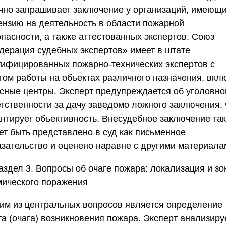
чно запрашивает заключение у организаций, имеющ
ензию на деятельность в области пожарной
опасности, а также аттестованных экспертов.
Союз
дерация судебных экспертов»
имеет в штате
тифицированных пожарно-технических экспертов с
том работы на объектах различного назначения, вкл
сные центры. Эксперт предупреждается об уголовно
етственности за дачу заведомо ложного заключения, 
антирует объективность. Внесудебное заключение та
ет быть представлено в суд как письменное
азательство и оценено наравне с другими материала
аздел 3. Вопросы об очаге пожара: локализация и зо
мического поражения
им из центральных вопросов является определение
та (очага) возникновения пожара. Эксперт анализиру