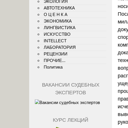
ЭКОЛОГИЯ
нос
АВТОТЕХНИКА
Пос
О Ц Е Н К А
ЭКОНОМИКА
мил
ЛИНГВИСТИКА
док
ИСКУССТВО
спо
INTELLECT
ком
ЛАБОРАТОРИЯ
док
РЕЦЕНЗИИ
техн
ПРОЧИЕ...
Политика
воп
рас
уще
ВАКАНСИИ СУДЕБНЫХ
про
ЭКСПЕРТОВ
пра
исч
выв
КУРС ЛЕКЦИЙ
рук