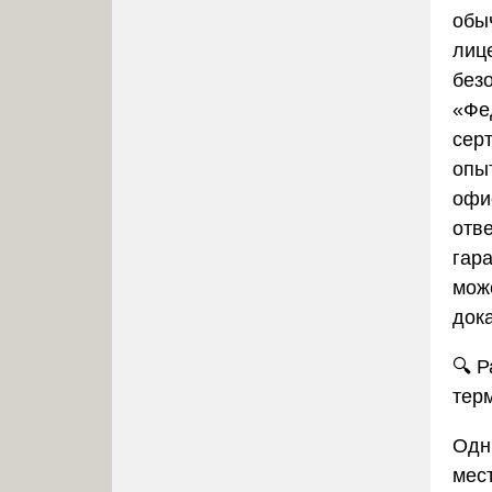
обы
лиц
без
«Фе
сер
опы
офи
отв
гар
мож
док
🔍
Р
тер
Одн
мес