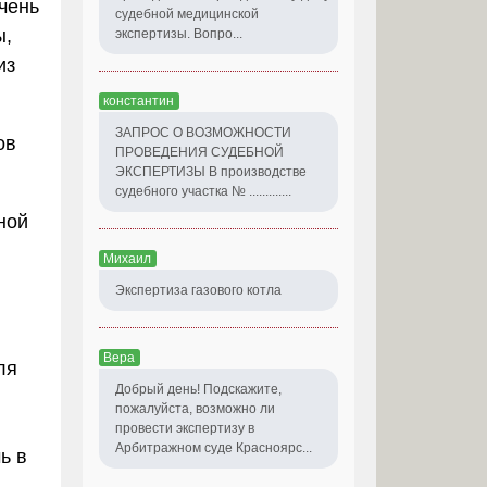
чень
судебной медицинской
ы,
экспертизы. Вопро...
из
константин
ЗАПРОС О ВОЗМОЖНОСТИ
ов
ПРОВЕДЕНИЯ СУДЕБНОЙ
ЭКСПЕРТИЗЫ В производстве
судебного участка № .............
ной
Михаил
Экспертиза газового котла
Вера
ля
Добрый день! Подскажите,
пожалуйста, возможно ли
провести экспертизу в
Арбитражном суде Красноярс...
ь в