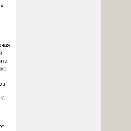
их
ючая
й
что
кже
ми.
на
ет