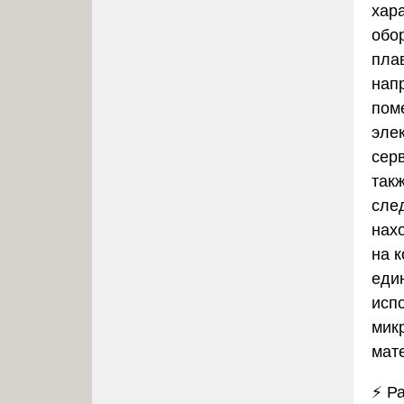
хар
обо
пла
нап
пом
эле
серв
так
сле
нах
на 
еди
исп
мик
мат
⚡
Ра