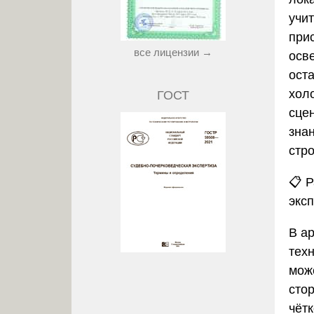
учи
при
все лицензии →
осв
ост
хол
ГОСТ
сцен
знан
стр
📋
Р
экс
В а
тех
мож
сто
чёт