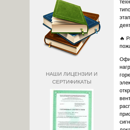
тех
тип
эта
дея
🔥
Р
пож
Офи
нагр
НАШИ ЛИЦЕНЗИИ И
гор
СЕРТИФИКАТЫ
эле
отк
вен
рас
при
сиг
лока