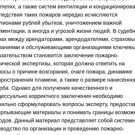
ителях, а также систем вентиляции и кондиционирова
ледствия таких пожаров нередко исчисляются
лионами рублей убытков, уничтожением важной
ументации, а иногда и угрозой жизни людей. В судеб
рах между арендаторами, арендодателями, страхов
паниями и обслуживающими организациями ключев
азательством становится заключение пожарно-
ической экспертизы, которая должна ответить на
росы о причине возгорания, очаге пожара, динамике
пространения пламени, а также о размере нанесённо
рба. Однако для получения качественного и
цессуально корректного заключения необходимо
вильно сформулировать вопросы эксперту, предоста
ерпывающие материалы и понимать границы возмож
одов. Данный материал представляет собой систем
оводство по организации и проведению пожарно-