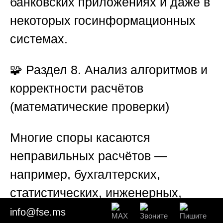
банковских приложениях и даже в
некоторых госинформационных
системах.
🧩
Раздел 8. Анализ алгоритмов и
корректности расчётов
(математические проверки)
Многие споры касаются
неправильных расчётов —
например, бухгалтерских,
статистических, инженерных,
управляющих. Эксперт
info@fse.ms