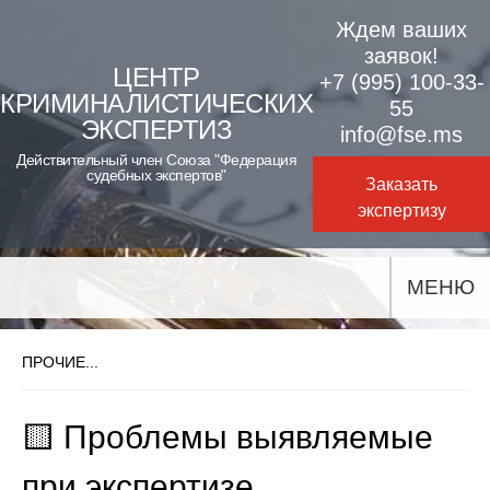
Skip
Ждем ваших
to
заявок!
ЦЕНТР
+7 (995) 100-33-
content
КРИМИНАЛИСТИЧЕСКИХ
55
ЭКСПЕРТИЗ
info@fse.ms
Действительный член Союза "Федерация
судебных экспертов"
Заказать
экспертизу
МЕНЮ
ПРОЧИЕ...
🟨 Проблемы выявляемые
при экспертизе