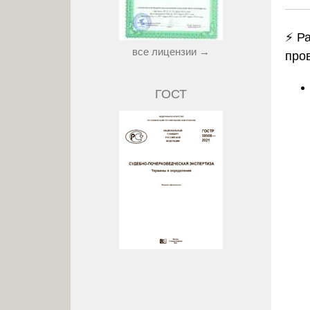
⚡ Р
все лицензии →
про
ГОСТ