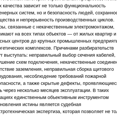
х качества зависит не только функциональность
енерных систем, но и безопасность людей, сохранно
щества и непрерывность производственных циклов.
ры, связанные с некачественным электромонтажом,
никают на всех типах объектов — от жилых квартир и
сных центров до крупных промышленных предприят
ргетических комплексов. Причинами разбирательств
ут выступать: неправильный выбор сечения кабелей,
ушение схем подключения, некачественные соедине
утствие заземления, неправильная сборка щитового
рудования, несоблюдение требований пожарной
опасности, а также скрытые дефекты, проявляющиес
ь через несколько месяцев эксплуатации. В таких
уациях единственным объективным инструментом
ановления истины является судебная
тротехническая экспертиза, которая позволяет не то