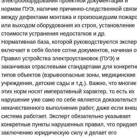
электрооборудования проектной документации и
нормам ПУЭ, наличие причинно-следственной связ
между дефектами монтажа и произошедшим пожар
или выходом оборудования из строя, установление
стоимости устранения недостатков и др.
Нормативная база, которой руководствуются экспер
включает в себя более сотни документов, начиная о
Правил устройства электроустановок (ПУЭ) и
заканчивая отраслевыми стандартами для конкрет
типов объектов (взрывоопасные зоны, медицинские
учреждения, детские сады и т.д.). Важно, что многие
этих норм носят императивный характер, то есть их
нарушение уже само по себе является доказательс
некачественного выполнения работ, даже если вне
система работает. Эксперт обязательно указывает
конкретные пункты нарушенных правил, что придае
заключению юридическую силу и делает его