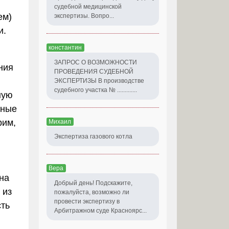
судебной медицинской
ем)
экспертизы. Вопро...
и.
константин
ЗАПРОС О ВОЗМОЖНОСТИ
ния
ПРОВЕДЕНИЯ СУДЕБНОЙ
ЭКСПЕРТИЗЫ В производстве
судебного участка № .............
ную
нные
рим,
Михаил
Экспертиза газового котла
и
Вера
на
Добрый день! Подскажите,
 из
пожалуйста, возможно ли
провести экспертизу в
ть
Арбитражном суде Красноярс...