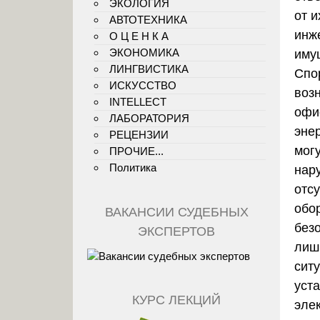
ЭКОЛОГИЯ
от и
АВТОТЕХНИКА
инж
О Ц Е Н К А
ЭКОНОМИКА
иму
ЛИНГВИСТИКА
Спо
ИСКУССТВО
воз
INTELLECT
офи
ЛАБОРАТОРИЯ
эне
РЕЦЕНЗИИ
мог
ПРОЧИЕ...
Политика
нар
отс
обо
ВАКАНСИИ СУДЕБНЫХ
без
ЭКСПЕРТОВ
лиш
сит
уст
КУРС ЛЕКЦИЙ
элек