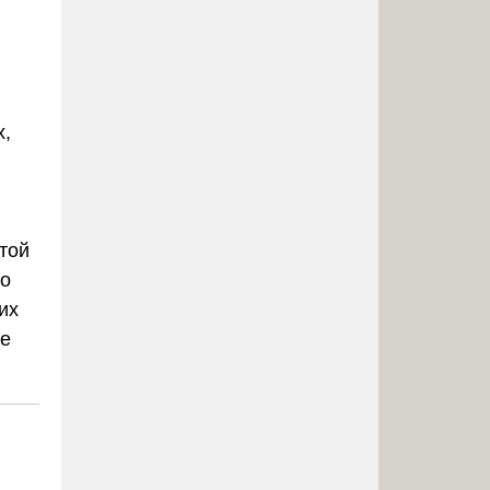
х,
той
ко
их
ие