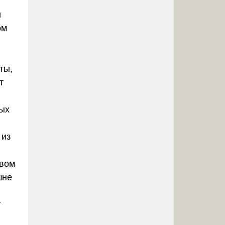
и
ом
ты,
т
ных
 из
твом
шне
т