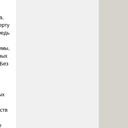
а,
ерту
редь
емы,
ных
 Без
ых
ств
е