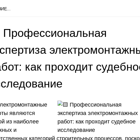
ИЕ...
 Профессиональная
кспертиза электромонтажн
бот: как проходит судебно
сследование
лектромонтажные
оты являются
ой из наиболее
жных и
етственных категорий строительных процессов, поско