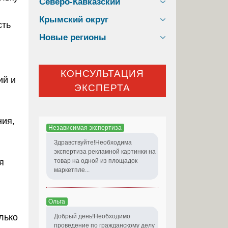
Северо-Кавказский
Крымский округ
сть
Новые регионы
КОНСУЛЬТАЦИЯ
ий и
ЭКСПЕРТА
ния,
Независимая экспертиза
Здравствуйте!Необходима
экспертиза рекламной картинки на
я
товар на одной из площадок
маркетпле...
Ольга
лько
Добрый день!Необходимо
проведение по гражданскому делу