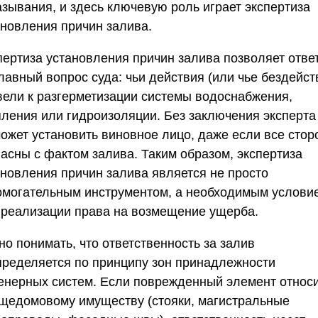
азывания, и здесь ключевую роль играет экспертиза
ановления причин залива.
пертиза установления причин залива позволяет отве
лавный вопрос суда: чьи действия (или чье бездейст
вели к разгерметизации системы водоснабжения,
пления или гидроизоляции. Без заключения эксперта
может установить виновное лицо, даже если все сто
ласны с фактом залива. Таким образом, экспертиза
ановления причин залива является не просто
омогательным инструментом, а необходимым услови
 реализации права на возмещение ущерба.
о понимать, что ответственность за залив
пределяется по принципу зон принадлежности
енерных систем. Если поврежденный элемент относ
бщедомовому имуществу (стояки, магистральные