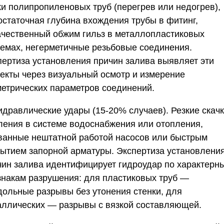
ки полипропиленовых труб (перегрев или недогрев),
остаточная глубина вхождения трубы в фитинг,
ачественный обжим гильз в металлопластиковых
темах, негерметичные резьбовые соединения.
пертиза установления причин залива выявляет эти
екты через визуальный осмотр и измерение
метрических параметров соединений.
Гидравлические удары (15-20% случаев).
Резкие скач
ления в системе водоснабжения или отопления,
ванные нештатной работой насосов или быстрым
рытием запорной арматуры. Экспертиза установлени
чин залива идентифицирует гидроудар по характерн
знакам разрушения: для пластиковых труб —
дольные разрывы без утонения стенки, для
аллических — разрывы с вязкой составляющей.