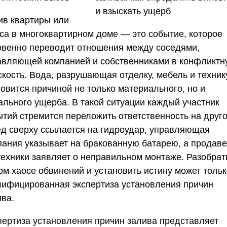
ив квартиры или
са в многоквартирном доме — это событие, которое
овенно переводит отношения между соседями,
авляющей компанией и собственниками в конфликтн
кость. Вода, разрушающая отделку, мебель и техник
новится причиной не только материального, но и
ального ущерба. В такой ситуации каждый участник
ытий стремится переложить ответственность на друго
ед сверху ссылается на гидроудар, управляющая
пания указывает на бракованную батарею, а продав
техники заявляет о неправильном монтаже. Разобрат
ом хаосе обвинений и установить истину может толь
лифицированная экспертиза установления причин
ива.
пертиза установления причин залива представляет