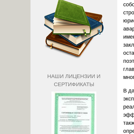
соб
стр
юри
авар
име
зак
ост
поэ
гла
НАШИ ЛИЦЕНЗИИ И
мно
СЕРТИФИКАТЫ
В д
экс
реа
эфф
так
опр