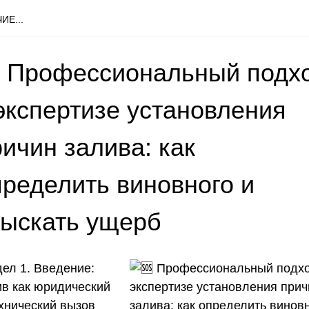
ИЕ...
 Профессиональный подх
 экспертизе установления
ичин залива: как
пределить виновного и
зыскать ущерб
дел 1. Введение:
ив как юридический
ехнический вызов