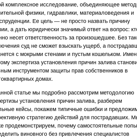
ой комплексное исследование, объединяющее мето
оительной физики, гидравлики, материаловедения и
спруденции. Ее цель — не просто назвать причину
ии, а дать юридически значимый ответ на вопрос: кт
нно несет ответственность за произошедшее. Без так
лючения суд не сможет взыскать ущерб, а пострадав
анется с мокрыми стенами и пустым кошельком. Име
тому экспертиза установления причин залива станов
вным инструментом защиты прав собственников в
гоквартирных домах.
анной статье мы подробно рассмотрим методологию
пертизы установления причин залива, разберем
льные кейсы, покажем типичные ошибки и предложи
ективную стратегию действий для пострадавших. М
же продемонстрируем, почему самостоятельные попы
еделить виновного без привлечения специалистов