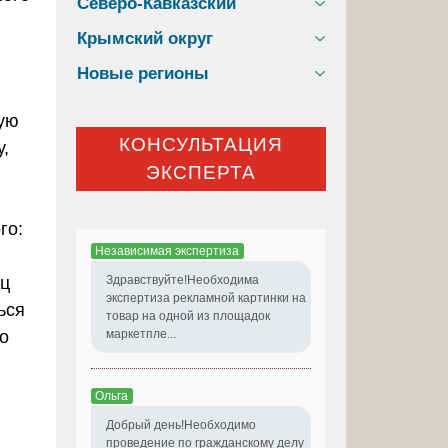
Северо-Кавказский
Крымский округ
Новые регионы
ую
КОНСУЛЬТАЦИЯ
у,
ЭКСПЕРТА
го:
Независимая экспертиза
ец
Здравствуйте!Необходима
экспертиза рекламной картинки на
ься
товар на одной из площадок
ко
маркетпле...
Ольга
Добрый день!Необходимо
проведение по гражданскому делу