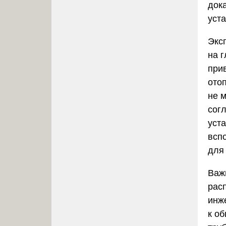
док
уст
Экс
на г
при
ото
не 
сог
уст
всп
для
Важн
рас
инж
к о