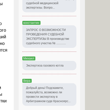
ды
судебной медицинской
экспертизы. Вопро...
о
константин
ого
ЗАПРОС О ВОЗМОЖНОСТИ
ПРОВЕДЕНИЯ СУДЕБНОЙ
ший
ЭКСПЕРТИЗЫ В производстве
нно
судебного участка № .............
ится
Михаил
Экспертиза газового котла
Вера
м
Добрый день! Подскажите,
пожалуйста, возможно ли
ы
провести экспертизу в
тки
Арбитражном суде Красноярс...