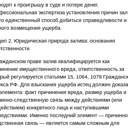
одят к проигрышу в суде и потере денег.
фессиональная экспертиза установления причин за
то единственный способ добиться справедливости и
ного возмещения ущерба.
дел 2. Юридическая природа залива: основания
етственности
ражданском праве залив квалифицируется как
чинение имущественного вреда, ответственность за
рый регулируется статьями 15, 1064, 1079 Гражданс
екса РФ. Для взыскания ущерба истец должен доказа
 элемента: факт причинения вреда, размер ущерба и
чинно-следственную связь между действиями (или
действием) конкретного лица и наступившими
ледствиями. Именно последний элемент — причинно
дственная связь — является самым сложным для