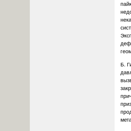
пай
нед
нек
сис
Экс
деф
гео
Б. 
дав
выз
зак
при
при
про
мет