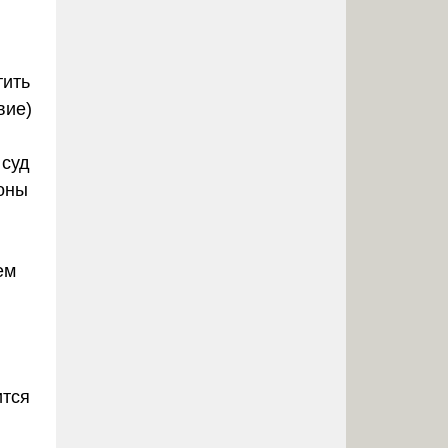
тить
вие)
 суд
роны
ем
ится