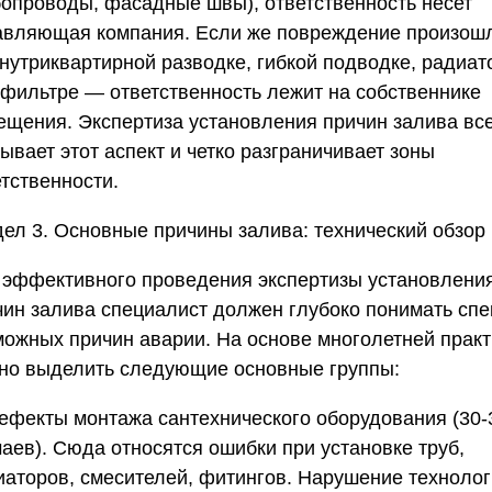
бопроводы, фасадные швы), ответственность несет
авляющая компания. Если же повреждение произош
внутриквартирной разводке, гибкой подводке, радиат
 фильтре — ответственность лежит на собственнике
ещения. Экспертиза установления причин залива вс
ывает этот аспект и четко разграничивает зоны
тственности.
дел 3. Основные причины залива: технический обзор
 эффективного проведения экспертизы установлени
чин залива специалист должен глубоко понимать спе
можных причин аварии. На основе многолетней практ
но выделить следующие основные группы:
Дефекты монтажа сантехнического оборудования (30
аев).
Сюда относятся ошибки при установке труб,
иаторов, смесителей, фитингов. Нарушение техноло