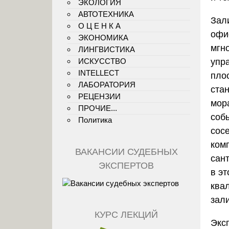
ЭКОЛОГИЯ
АВТОТЕХНИКА
Зал
О Ц Е Н К А
офи
ЭКОНОМИКА
мгн
ЛИНГВИСТИКА
упр
ИСКУССТВО
INTELLECT
плос
ЛАБОРАТОРИЯ
ста
РЕЦЕНЗИИ
мор
ПРОЧИЕ...
соб
Политика
сос
ком
ВАКАНСИИ СУДЕБНЫХ
сан
ЭКСПЕРТОВ
в эт
ква
зал
КУРС ЛЕКЦИЙ
Экс