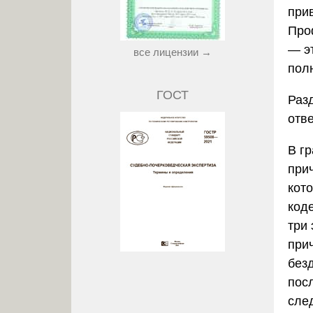
прив
Про
— э
все лицензии →
пол
ГОСТ
Раз
отв
В г
при
кото
код
три
при
без
пос
сле