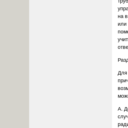
тру
упр
на 
или
пом
учит
отве
Раз
Для
при
воз
мож
А. 
случ
рад