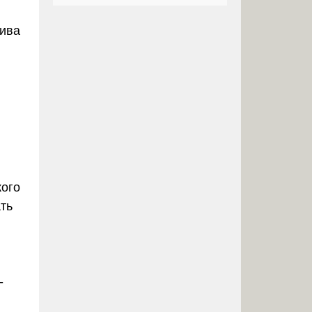
лива
кого
ть
-