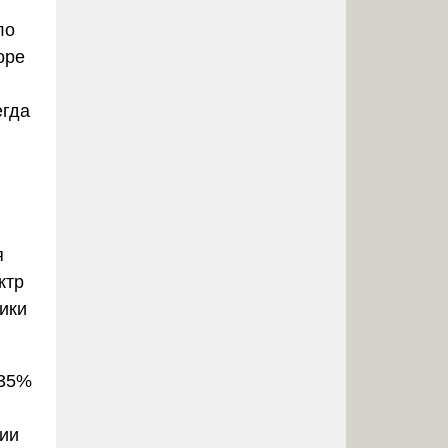
ло
оре
егда
я
ктр
ики
-35%
гии