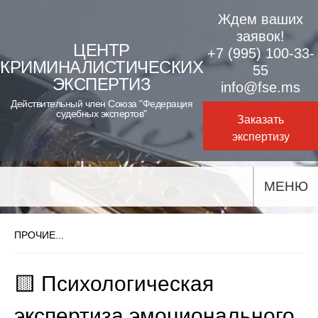
Skip
Ждем ваших
to
заявок!
ЦЕНТР
+7 (995) 100-33-
content
КРИМИНАЛИСТИЧЕСКИХ
55
ЭКСПЕРТИЗ
info@fse.ms
Действительный член Союза "Федерация
судебных экспертов"
Заказать
экспертизу
МЕНЮ
ПРОЧИЕ...
🟨 Психологическая
экспертиза эмоционального