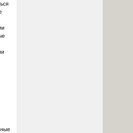
ться
е
ии
ые
ли
вные