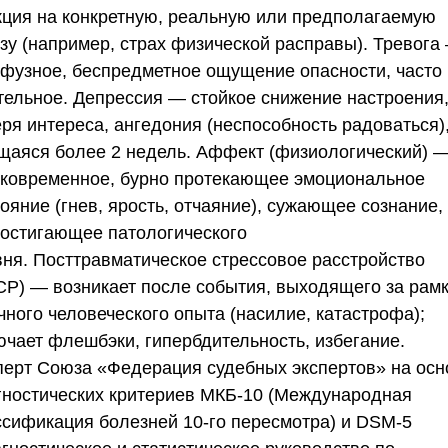
кция на конкретную, реальную или предполагаемую
озу (например, страх физической расправы).
Тревога
фузное, беспредметное ощущение опасности, часто
тельное.
Депрессия
— стойкое снижение настроения
ря интереса, ангедония (неспособность радоваться)
щаяся более 2 недель.
Аффект (физиологический)
тковременное, бурно протекающее эмоциональное
ояние (гнев, ярость, отчаяние), сужающее сознание,
достигающее патологического
вня.
Посттравматическое стрессовое расстройство
СР)
— возникает после события, выходящего за рам
чного человеческого опыта (насилие, катастрофа);
ючает флешбэки, гипербдительность, избегание.
перт
Союза «Федерация судебных экспертов»
на осн
гностических критериев МКБ-10 (Международная
ссификация болезней 10-го пересмотра) и DSM-5