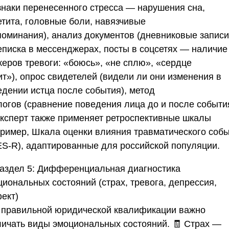
знаки перенесенного стресса — нарушения сна,
етита, головные боли, навязчивые
поминания),
анализ документов
(дневниковые записи
еписка в мессенджерах, посты в соцсетях — наличие
керов тревоги: «боюсь», «не сплю», «сердце
ит»),
опрос свидетелей
(видели ли они изменения в
едении истца после события),
метод
логов
(сравнение поведения лица до и после события
Эксперт также применяет ретроспективные шкалы
пример, Шкала оценки влияния травматического соб
ES-R), адаптированные для российской популяции.
аздел 5: Дифференциальная диагностика
циональных состояний (страх, тревога, депрессия,
ект)
 правильной юридической квалификации важно
личать виды эмоциональных состояний. 🧾
Страх
—