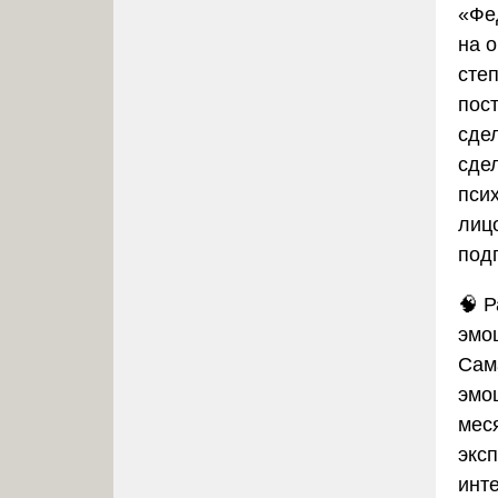
«Фе
на 
степ
пос
сде
сде
пси
лиц
подп
🧠
Р
эмо
Сам
эмо
мес
экс
инт