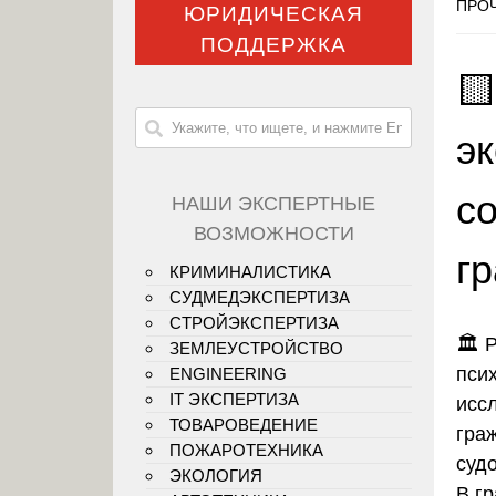
ПРОЧ
ЮРИДИЧЕСКАЯ
ПОДДЕРЖКА

э
с
НАШИ ЭКСПЕРТНЫЕ
ВОЗМОЖНОСТИ
г
КРИМИНАЛИСТИКА
СУДМЕДЭКСПЕРТИЗА
СТРОЙЭКСПЕРТИЗА
🏛️
Р
ЗЕМЛЕУСТРОЙСТВО
пси
ENGINEERING
IT ЭКСПЕРТИЗА
исс
ТОВАРОВЕДЕНИЕ
гра
ПОЖАРОТЕХНИКА
суд
ЭКОЛОГИЯ
В г