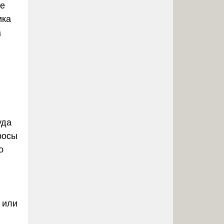
ие
ика
а
уда
росы
о
 или