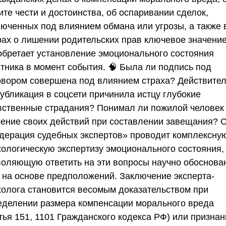
те чести и достоинства, об оспаривании сделок,
люченных под влиянием обмана или угрозы, а также 
рах о лишении родительских прав ключевое значени
обретает установление эмоционального состояния
стника в момент события. 🧠 Была ли подпись под
овором совершена под влиянием страха? Действите
публикация в соцсети причинила истцу глубокие
вственные страдания? Понимал ли пожилой человек
чение своих действий при составлении завещания?
дерация судебных экспертов»
проводит комплексну
хологическую экспертизу эмоционального состояния,
воляющую ответить на эти вопросы научно обоснова
е на основе предположений. Заключение эксперта-
холога становится весомым доказательством при
еделении размера компенсации морального вреда
тья 151, 1101 Гражданского кодекса РФ) или призна