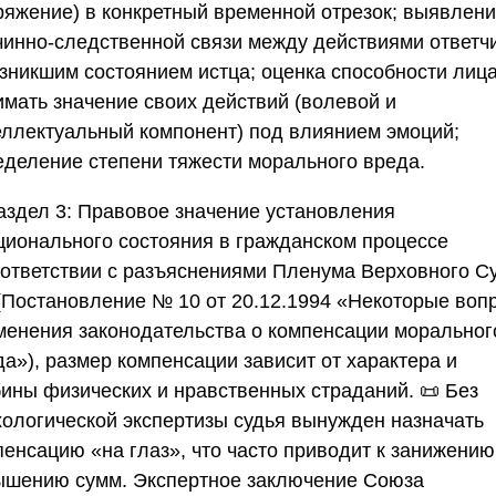
ряжение) в конкретный временной отрезок; выявлен
чинно-следственной связи между действиями ответч
озникшим состоянием истца; оценка способности лиц
имать значение своих действий (волевой и
еллектуальный компонент) под влиянием эмоций;
еделение степени тяжести морального вреда.
аздел 3: Правовое значение установления
ционального состояния в гражданском процессе
оответствии с разъяснениями Пленума Верховного С
(Постановление № 10 от 20.12.1994 «Некоторые воп
менения законодательства о компенсации моральног
а»), размер компенсации зависит от характера и
бины физических и нравственных страданий. 📜 Без
хологической экспертизы судья вынужден назначать
пенсацию «на глаз», что часто приводит к занижению
ышению сумм. Экспертное заключение
Союза