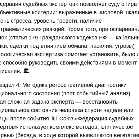
дерация судебных экспертов»
позволяет суду опира
объективные критерии: выраженные в числовой шкал
ень стресса, уровень тревоги, наличие
ттравматических реакций. Кроме того, при оспариван
лок (статья 179 Гражданского кодекса РФ — кабальн
лки, сделки под влиянием обмана, насилия, угрозы)
хологическая экспертиза помогает установить, было 
о способно руководить своими действиями в момент
исания. 🏛️
аздел 4: Методика ретроспективной диагностики
ционального состояния (пост-событийный анализ)
ая сложная задача эксперта — восстановить
циональное состояние человека спустя недели или
яцы после события. 📊
Союз «Федерация судебных
пертов»
использует комплекс методов:
клиническое
ервью
(беседа, в ходе которой выявляются вегетати