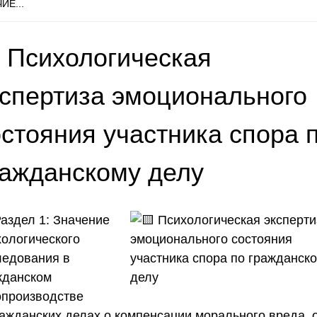
ИЕ...
 Психологическая
кспертиза эмоционального
остояния участника спора 
ражданскому делу
аздел 1: Значение
хологического
ледования в
жданском
опроизводстве
ражданских делах о компенсации морального вреда, 