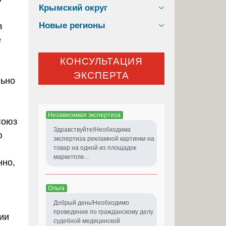
Крымский округ
Новые регионы
в
е
КОНСУЛЬТАЦИЯ
ЭКСПЕРТА
льно
Независимая экспертиза
Союз
Здравствуйте!Необходима
ю
экспертиза рекламной картинки на
товар на одной из площадок
маркетпле...
нно,
Ольга
Добрый день!Необходимо
проведение по гражданскому делу
нии
судебной медицинской