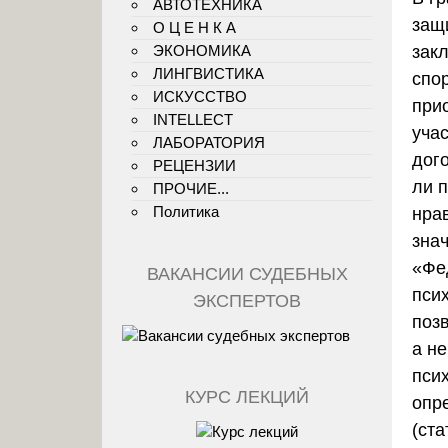
АВТОТЕХНИКА
защи
О Ц Е Н К А
ЭКОНОМИКА
зак
ЛИНГВИСТИКА
спо
ИСКУССТВО
при
INTELLECT
уча
ЛАБОРАТОРИЯ
дог
РЕЦЕНЗИИ
ли 
ПРОЧИЕ...
Политика
нра
зна
«Фе
ВАКАНСИИ СУДЕБНЫХ
пси
ЭКСПЕРТОВ
поз
а н
пси
КУРС ЛЕКЦИЙ
опр
(ста