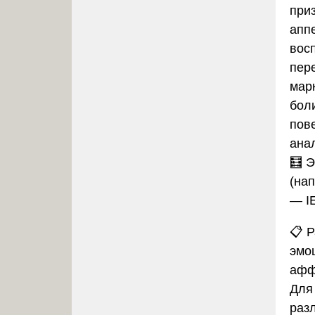
при
апп
вос
пер
мар
бол
пов
ана
🧮 
(на
— I
📋
Р
эмо
афф
Для
раз