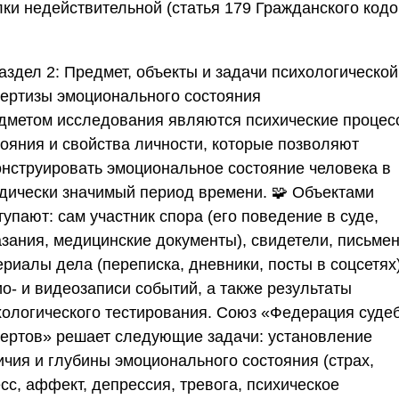
лки недействительной (статья 179 Гражданского код
.
аздел 2: Предмет, объекты и задачи психологической
пертизы эмоционального состояния
дметом исследования являются психические процес
тояния и свойства личности, которые позволяют
онструировать эмоциональное состояние человека в
дически значимый период времени. 🧩 Объектами
упают: сам участник спора (его поведение в суде,
азания, медицинские документы), свидетели, письме
риалы дела (переписка, дневники, посты в соцсетях)
о- и видеозаписи событий, а также результаты
хологического тестирования.
Союз «Федерация суде
пертов»
решает следующие задачи: установление
ичия и глубины эмоционального состояния (страх,
сс, аффект, депрессия, тревога, психическое