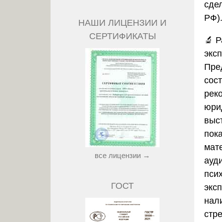
сде
РФ)
НАШИ ЛИЦЕНЗИИ И
СЕРТИФИКАТЫ
🔬
Р
экс
Пре
сос
рек
юри
выст
пок
мате
все лицензии →
ауди
пси
ГОСТ
экс
нал
стре