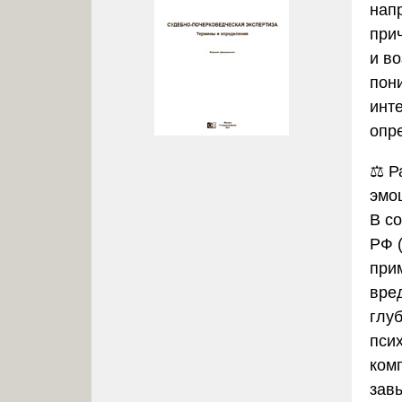
нап
при
и в
пон
инт
опр
⚖️
Р
эмо
В с
РФ 
при
вред
глу
пси
ком
зав