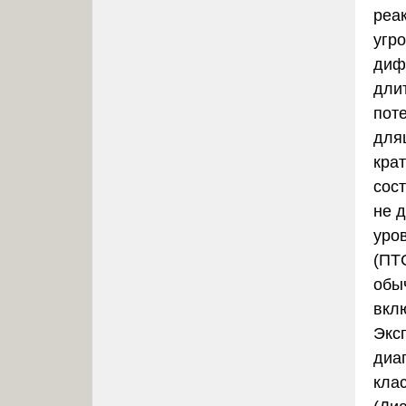
реа
угр
диф
дли
поте
для
кра
сост
не 
уро
(ПТ
обы
вкл
Экс
диа
кла