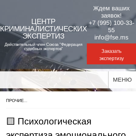
Skip
Ждем ваших
to
заявок!
ЦЕНТР
+7 (995) 100-33-
content
КРИМИНАЛИСТИЧЕСКИХ
55
ЭКСПЕРТИЗ
info@fse.ms
Действительный член Союза "Федерация
судебных экспертов"
Заказать
экспертизу
МЕНЮ
ПРОЧИЕ...
🟨 Психологическая
экспертиза эмоционального