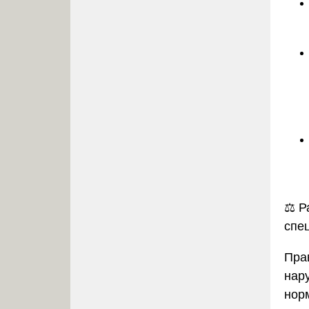
⚖️
Р
спе
Пра
нар
нор