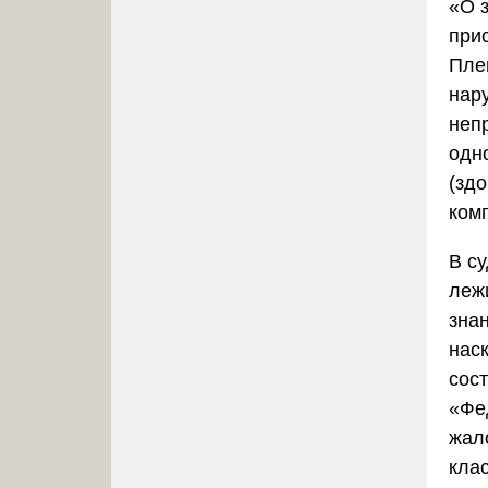
«О 
при
Пле
нар
неп
одн
(зд
ком
В с
леж
знан
нас
сос
«Фе
жал
кла