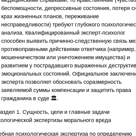
медицинскими справками, то нравственные (чувств
беспомощности, депрессивные состояния, потеря с
крах жизненных планов, переживание
несправедливости) требуют глубокого психологичес
анализа. Квалифицированный эксперт-психолог
способен выявить причинно-следственную связь м
противоправными действиями ответчика (например,
мошенничеством или уничтожением имущества) и
развитием у пострадавшего выраженных деструкти
эмоциональных состояний. Официальное заключен
эксперта позволяет обосновать соразмерность
заявляемой суммы компенсации и защитить права
гражданина в суде 🏛️.
аздел 1. Сущность, цели и главные задачи
хологической экспертизы морального вреда
ебная психологическая экспертиза по определению