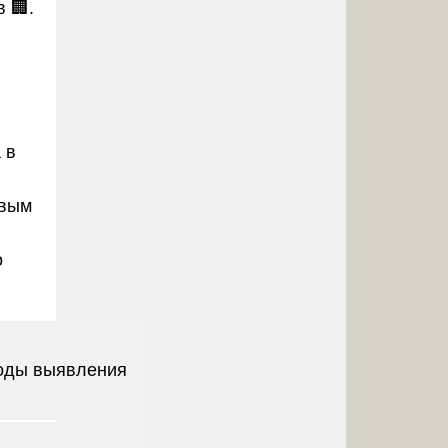
 🏢.
 в
ивым
о
оды выявления