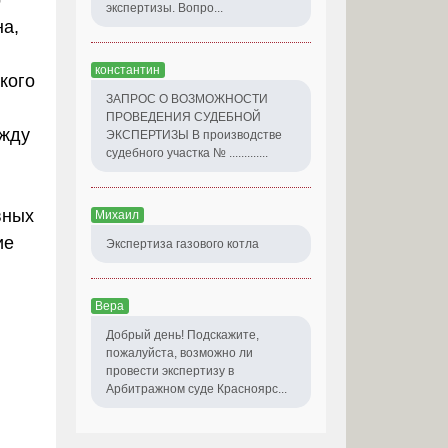
о
экспертизы. Вопро...
на,
константин
кого
ЗАПРОС О ВОЗМОЖНОСТИ
ПРОВЕДЕНИЯ СУДЕБНОЙ
ежду
ЭКСПЕРТИЗЫ В производстве
судебного участка № .............
вных
Михаил
ие
Экспертиза газового котла
Вера
Добрый день! Подскажите,
пожалуйста, возможно ли
провести экспертизу в
Арбитражном суде Красноярс...