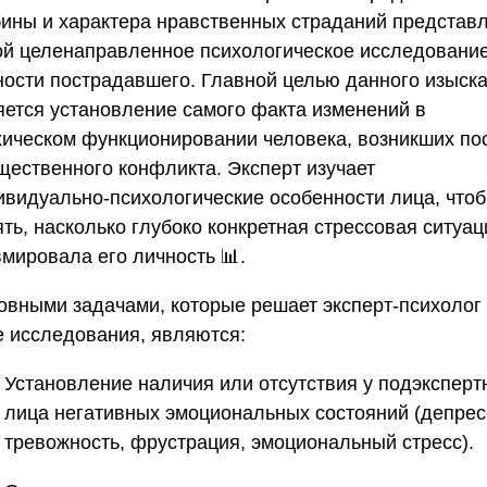
бины и характера нравственных страданий представ
ой целенаправленное психологическое исследовани
ности пострадавшего. Главной целью данного изыск
яется установление самого факта изменений в
хическом функционировании человека, возникших по
щественного конфликта. Эксперт изучает
ивидуально-психологические особенности лица, что
ть, насколько глубоко конкретная стрессовая ситуац
вмировала его личность 📊.
овными задачами, которые решает эксперт-психолог
е исследования, являются:
Установление наличия или отсутствия у подэксперт
лица негативных эмоциональных состояний (депрес
тревожность, фрустрация, эмоциональный стресс).