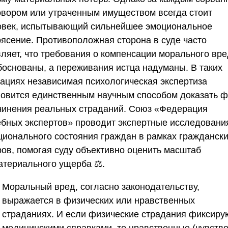
овором или утраченным имуществом всегда стоит
овек, испытывающий сильнейшее эмоциональное
рясение. Противоположная сторона в суде часто
вляет, что требования о компенсации морального вр
боснованы, а переживания истца надуманы. В таких
уациях независимая психологическая экспертиза
новится единственным научным способом доказать ф
чинения реальных страданий.
Союз «Федерация
ебных экспертов»
проводит экспертные исследовани
ционального состояния граждан в рамках гражданск
ров, помогая суду объективно оценить масштаб
атериального ущерба ⚖️.
Моральный вред, согласно законодательству,
выражается в физических или нравственных
страданиях. И если физические страдания фиксиру