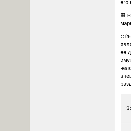
его
🏢
Р
мар
Объ
явл
ее 
иму
чел
вне
разд
З