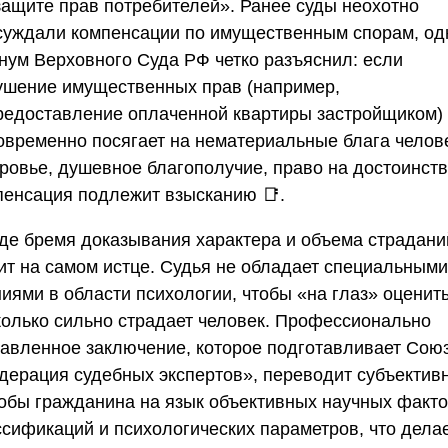
защите прав потребителей». Ранее суды неохотно
суждали компенсации по имущественным спорам, од
нум Верховного Суда РФ четко разъяснил: если
ушение имущественных прав (например,
редоставление оплаченной квартиры застройщиком)
овременно посягает на нематериальные блага челов
оровье, душевное благополучие, право на достоинств
пенсация подлежит взысканию 📑.
уде бремя доказывания характера и объема страдани
ит на самом истце. Судья не обладает специальными
иями в области психологии, чтобы «на глаз» оценить
колько сильно страдает человек. Профессионально
тавленное заключение, которое подготавливает
Сою
дерация судебных экспертов»
, переводит субъектив
обы гражданина на язык объективных научных факто
ссификаций и психологических параметров, что дела