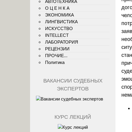
АВТОТЕХНИКА
дог
О Ц Е Н К А
ЭКОНОМИКА
чел
ЛИНГВИСТИКА
пот
ИСКУССТВО
зая
INTELLECT
нео
ЛАБОРАТОРИЯ
сит
РЕЦЕНЗИИ
ста
ПРОЧИЕ...
Политика
при
суд
эмо
ВАКАНСИИ СУДЕБНЫХ
спо
ЭКСПЕРТОВ
нем
КУРС ЛЕКЦИЙ