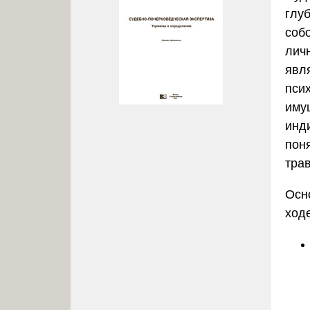
глу
соб
лич
явл
пси
иму
инд
поня
тра
Осн
ход