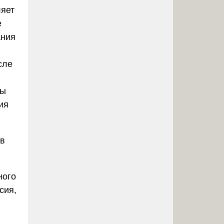
ляет
е
ания
сле
бы
ия
 в
ного
сия,