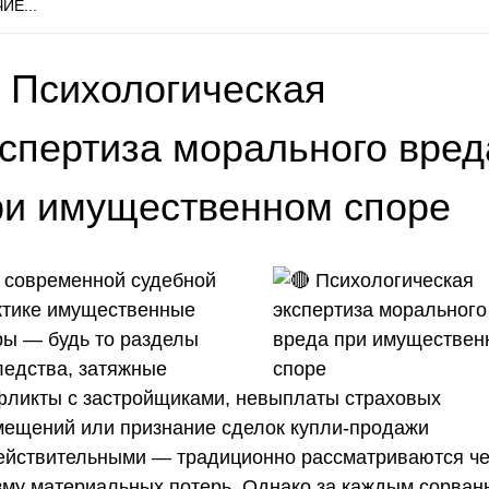
ИЕ...
 Психологическая
кспертиза морального вред
ри имущественном споре
В современной судебной
ктике имущественные
ры — будь то разделы
ледства, затяжные
фликты с застройщиками, невыплаты страховых
мещений или признание сделок купли-продажи
ействительными — традиционно рассматриваются че
зму материальных потерь. Однако за каждым сорва