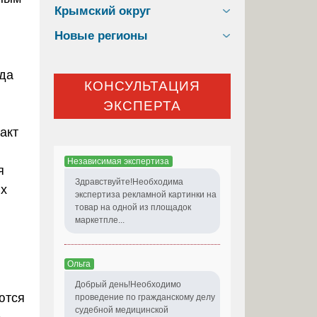
Крымский округ
Новые регионы
еда
КОНСУЛЬТАЦИЯ
ЭКСПЕРТА
акт
Независимая экспертиза
я
Здравствуйте!Необходима
их
экспертиза рекламной картинки на
товар на одной из площадок
маркетпле...
Ольга
Добрый день!Необходимо
ются
проведение по гражданскому делу
судебной медицинской