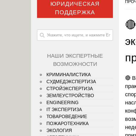
ПРОЧ
ЮРИДИЧЕСКАЯ
ПОДДЕРЖКА

э
п
НАШИ ЭКСПЕРТНЫЕ
ВОЗМОЖНОСТИ
КРИМИНАЛИСТИКА
🔴 
СУДМЕДЭКСПЕРТИЗА
пра
СТРОЙЭКСПЕРТИЗА
спо
ЗЕМЛЕУСТРОЙСТВО
нас
ENGINEERING
IT ЭКСПЕРТИЗА
кон
ТОВАРОВЕДЕНИЕ
воз
ПОЖАРОТЕХНИКА
нед
ЭКОЛОГИЯ
при