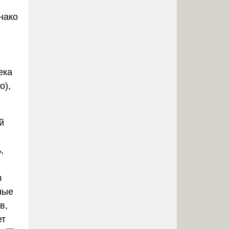
нако
ека
о),
й
,
з
ные
в,
ет