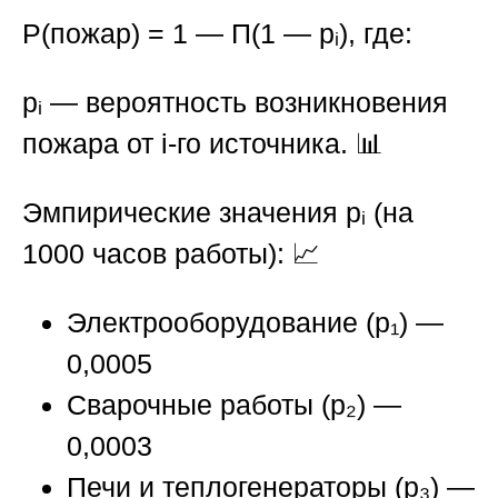
P(пожар) = 1 — Π(1 — pᵢ)
, где:
pᵢ
— вероятность возникновения
пожара от i-го источника. 📊
Эмпирические значения pᵢ (на
1000 часов работы):
📈
Электрооборудование (p₁) —
0,0005
Сварочные работы (p₂) —
0,0003
Печи и теплогенераторы (p₃) —