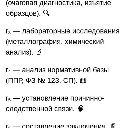
(очаговая диагностика, изъятие
образцов). 🔍
r₃
— лабораторные исследования
(металлография, химический
анализ). 🔬
r₄
— анализ нормативной базы
(ППР, ФЗ № 123, СП). 📖
r₅
— установление причинно-
следственной связи. 🧠
r₆
— составление заключения. 📄