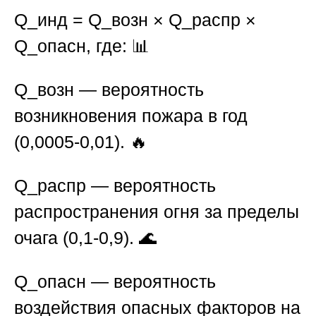
Q_инд = Q_возн × Q_распр ×
Q_опасн
, где: 📊
Q_возн
— вероятность
возникновения пожара в год
(0,0005-0,01). 🔥
Q_распр
— вероятность
распространения огня за пределы
очага (0,1-0,9). 🌊
Q_опасн
— вероятность
воздействия опасных факторов на