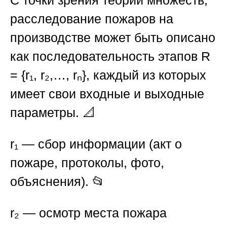
С точки зрения теории множеств,
расследование пожаров на
производстве
может быть описано
как последовательность этапов
R
= {r₁, r₂,…, rₙ}
, каждый из которых
имеет свои входные и выходные
параметры. 📐
r₁
— сбор информации (акт о
пожаре, протоколы, фото,
объяснения). 📂
r₂
— осмотр места пожара