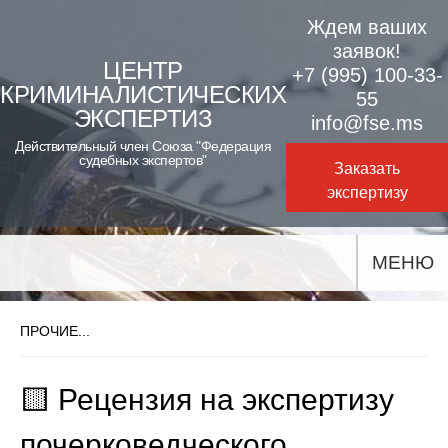
Skip
Ждем ваших
to
заявок!
ЦЕНТР
+7 (995) 100-33-
content
КРИМИНАЛИСТИЧЕСКИХ
55
ЭКСПЕРТИЗ
info@fse.ms
Действительный член Союза "Федерация
судебных экспертов"
Заказать
экспертизу
МЕНЮ
ПРОЧИЕ...
🟨 Рецензия на экспертизу
почерковедческого