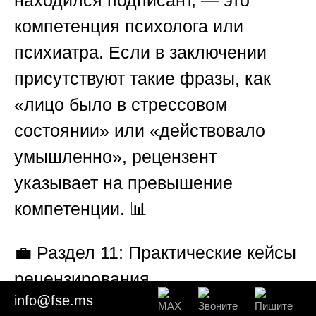
компетенция психолога или
психиатра. Если в заключении
присутствуют такие фразы, как
«лицо было в стрессовом
состоянии» или «действовало
умышленно», рецензент
указывает на превышение
компетенции. 📊
💼
Раздел 11: Практические кейсы
рецензирования
info@fse.ms
почерковедческих заключений