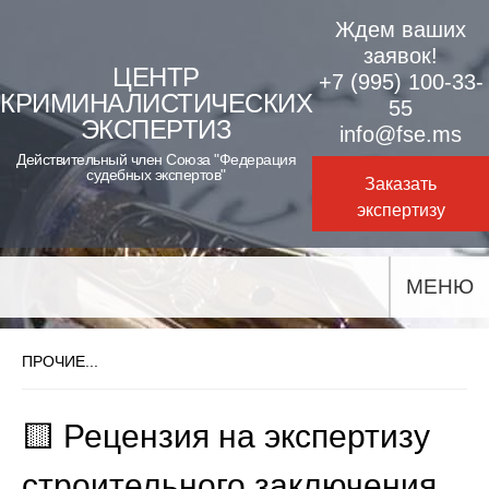
Skip
Ждем ваших
to
заявок!
ЦЕНТР
+7 (995) 100-33-
content
КРИМИНАЛИСТИЧЕСКИХ
55
ЭКСПЕРТИЗ
info@fse.ms
Действительный член Союза "Федерация
судебных экспертов"
Заказать
экспертизу
МЕНЮ
ПРОЧИЕ...
🟨 Рецензия на экспертизу
строительного заключения