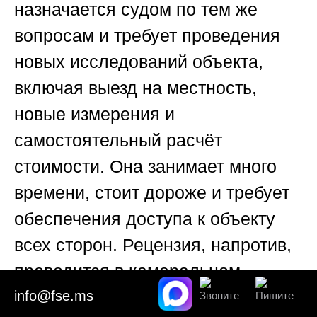
назначается судом по тем же
вопросам и требует проведения
новых исследований объекта,
включая выезд на местность,
новые измерения и
самостоятельный расчёт
стоимости. Она занимает много
времени, стоит дороже и требует
обеспечения доступа к объекту
всех сторон. Рецензия, напротив,
проводится в камеральном
формате на основании уже
info@fse.ms