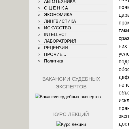
АВТОТЕХНИКА
поя
О Ц Е Н К А
ЭКОНОМИКА
цар
ЛИНГВИСТИКА
про
ИСКУССТВО
так
INTELLECT
сра
ЛАБОРАТОРИЯ
них
РЕЦЕНЗИИ
усл
ПРОЧИЕ...
Политика
под
обо
деф
ВАКАНСИИ СУДЕБНЫХ
неп
ЭКСПЕРТОВ
объ
иск
пра
КУРС ЛЕКЦИЙ
экс
дос