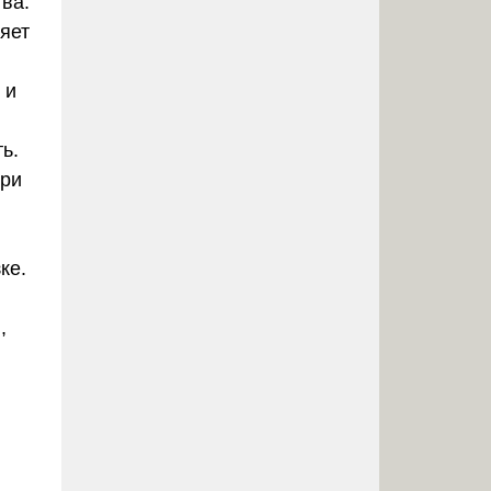
ва:
яет
 и
ь.
при
ке.
,