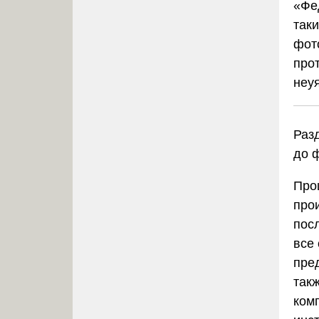
«Фе
так
фот
про
неу
Разд
до 
Про
про
пос
все
пред
так
ком