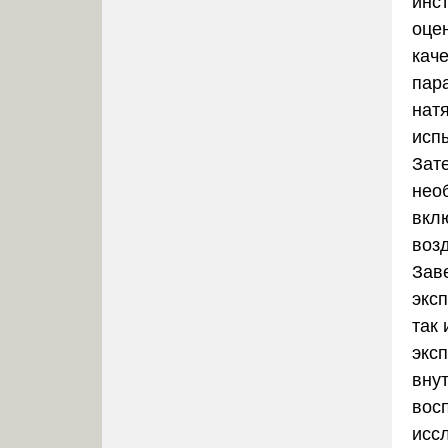
инс
оце
кач
пар
нат
исп
Зат
нео
вкл
воз
Зав
экс
так
экс
вну
вос
исс