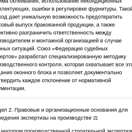
има склеивания, использование некондиционных
плектующих, ошибки в регулировке фурнитуры. Тако
ход дает уникальную возможность предотвратить
совый выпуск бракованной продукции, а также
ективно разграничить ответственность между
изводителем и монтажной организацией в случае
рных ситуаций.
Союз «Федерация судебных
пертов»
разработал специализированную методику
изводственного контроля, которая охватывает все э
дания оконного блока и позволяет документально
твердить каждое отклонение от нормативной
ументации.
дел 2. Правовые и организационные основания для
ведения экспертизы на производстве
⚖️
циатором производственной строительной экспертиз