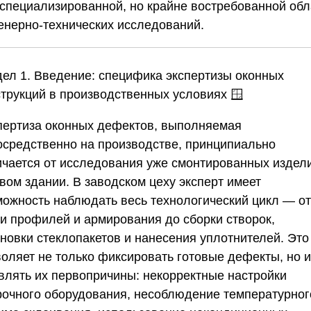
оспециализированной, но крайне востребованной обл
енерно-технических исследований.
дел 1. Введение: специфика экспертизы оконных
струкций в производственных условиях
🪟
пертиза оконных дефектов, выполняемая
осредственно на производстве, принципиально
ичается от исследования уже смонтированных издел
вом здании. В заводском цеху эксперт имеет
можность наблюдать весь технологический цикл — от
ки профилей и армирования до сборки створок,
ановки стеклопакетов и нанесения уплотнителей. Это
воляет не только фиксировать готовые дефекты, но и
влять их первопричины: некорректные настройки
рочного оборудования, несоблюдение температурног