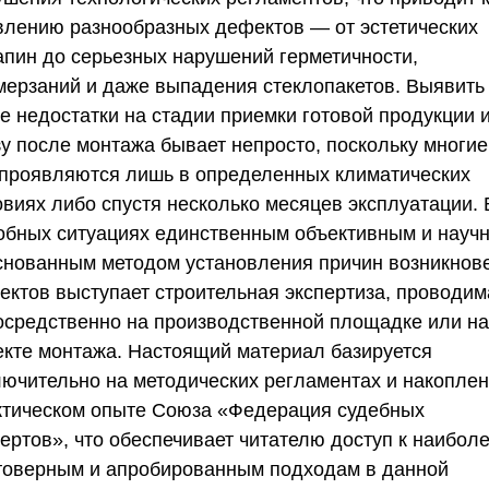
влению разнообразных дефектов — от эстетических
апин до серьезных нарушений герметичности,
мерзаний и даже выпадения стеклопакетов. Выявить
ие недостатки на стадии приемки готовой продукции 
зу после монтажа бывает непросто, поскольку многие
 проявляются лишь в определенных климатических
овиях либо спустя несколько месяцев эксплуатации. 
обных ситуациях единственным объективным и науч
снованным методом установления причин возникнов
ектов выступает строительная экспертиза, проводим
осредственно на производственной площадке или на
екте монтажа. Настоящий материал базируется
лючительно на методических регламентах и накопле
ктическом опыте
Союза «Федерация судебных
пертов»
, что обеспечивает читателю доступ к наибол
товерным и апробированным подходам в данной