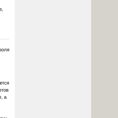
в,
троля
ется
ртов
, а