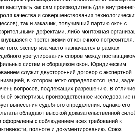
ет выступать как сам производитель (для внутреннег
троля качества и совершенствования технологически
ессов), так и заказчик, получивший партию окон с
озрительными дефектами, либо монтажная организа
лкнувшаяся с претензиями от конечного потребителя.
е того, экспертиза часто назначается в рамках
удебного урегулирования споров между поставщико
фильных систем и сборщиком окон. Юридическим
ованием служит двусторонний договор с экспертной
низацией, в котором четко определяются цели, зада
ечень вопросов, подлежащих разрешению. В отличие
ебной экспертизы, производственное исследование 
бует вынесения судебного определения, однако его
ультаты обладают высокой доказательственной сило
и оформлены с соблюдением всех требований к
ективности, полноте и документированию.
Союз