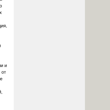
о
х
ция,
м
чи и
 от
не
й,