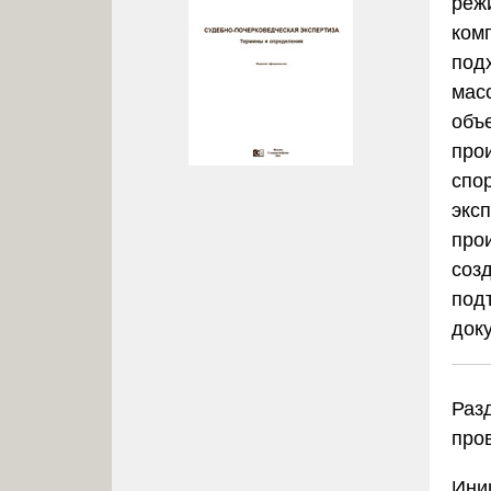
реж
ком
под
мас
объ
про
спо
экс
про
соз
под
док
Раз
про
Ини