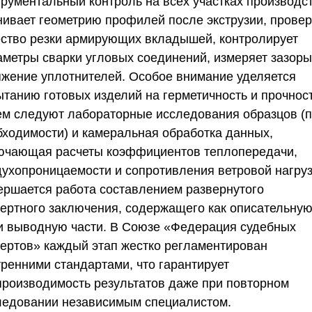
трументальный контроль на всех участках производст
нивает геометрию профилей после экструзии, провер
ество резки армирующих вкладышей, контролирует
аметры сварки угловых соединений, измеряет зазоры
яжение уплотнителей. Особое внимание уделяется
ытанию готовых изделий на герметичность и прочност
ем следуют лабораторные исследования образцов (
бходимости) и камеральная обработка данных,
ючающая расчеты коэффициентов теплопередачи,
духопроницаемости и сопротивления ветровой нагруз
ершается работа составлением развернутого
пертного заключения, содержащего как описательную
 и выводную части. В
Союзе «Федерация судебных
пертов»
каждый этап жестко регламентирован
тренними стандартами, что гарантирует
производимость результатов даже при повторном
ледовании независимым специалистом.