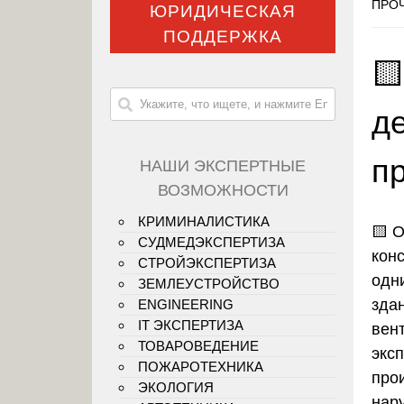
ПРОЧ
ЮРИДИЧЕСКАЯ
ПОДДЕРЖКА

д
п
НАШИ ЭКСПЕРТНЫЕ
ВОЗМОЖНОСТИ
КРИМИНАЛИСТИКА
🟨
О
СУДМЕДЭКСПЕРТИЗА
кон
СТРОЙЭКСПЕРТИЗА
одн
ЗЕМЛЕУСТРОЙСТВО
зда
ENGINEERING
IT ЭКСПЕРТИЗА
вен
ТОВАРОВЕДЕНИЕ
экс
ПОЖАРОТЕХНИКА
про
ЭКОЛОГИЯ
нар