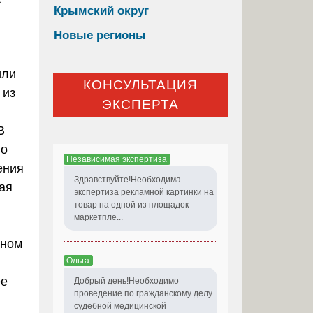
Крымский округ
Новые регионы
или
КОНСУЛЬТАЦИЯ
 из
ЭКСПЕРТА
В
но
Независимая экспертиза
ения
Здравствуйте!Необходима
ая
экспертиза рекламной картинки на
товар на одной из площадок
маркетпле...
нном
Ольга
ее
Добрый день!Необходимо
проведение по гражданскому делу
судебной медицинской