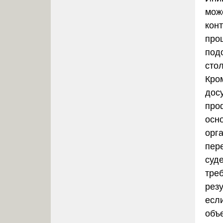
мож
кон
проц
под
сто
Кром
дос
про
осн
орга
пер
суд
тре
рез
есл
объ