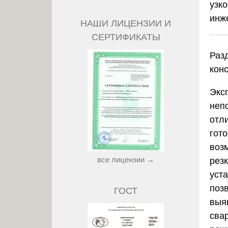
узк
инж
НАШИ ЛИЦЕНЗИИ И
СЕРТИФИКАТЫ
Раз
кон
Экс
неп
отл
гото
воз
все лицензии →
рез
уст
поз
ГОСТ
выя
сва