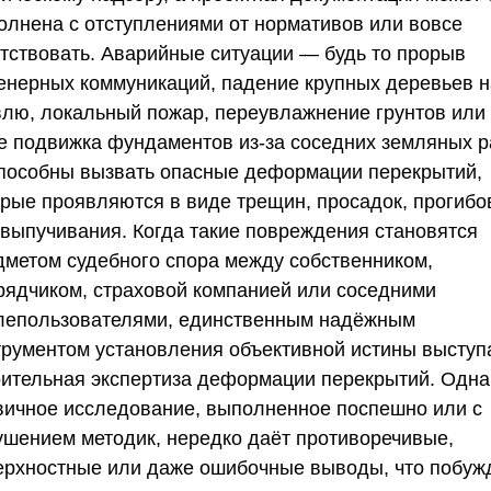
олнена с отступлениями от нормативов или вовсе
утствовать. Аварийные ситуации — будь то прорыв
енерных коммуникаций, падение крупных деревьев н
влю, локальный пожар, переувлажнение грунтов или
е подвижка фундаментов из-за соседних земляных р
пособны вызвать опасные деформации перекрытий,
орые проявляются в виде трещин, просадок, прогибо
 выпучивания. Когда такие повреждения становятся
дметом судебного спора между собственником,
рядчиком, страховой компанией или соседними
лепользователями, единственным надёжным
трументом установления объективной истины выступ
оительная экспертиза деформации перекрытий. Одна
вичное исследование, выполненное поспешно или с
ушением методик, нередко даёт противоречивые,
ерхностные или даже ошибочные выводы, что побуж