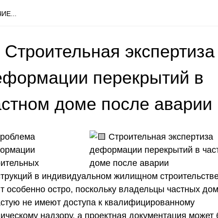
ИЕ...
 Строительная экспертиза
еформации перекрытий в
астном доме после аварии
роблема
ормации
оительных
струкций в индивидуальном жилищном строительств
ит особенно остро, поскольку владельцы частных до
астую не имеют доступа к квалифицированному
ническому надзору, а проектная документация может 