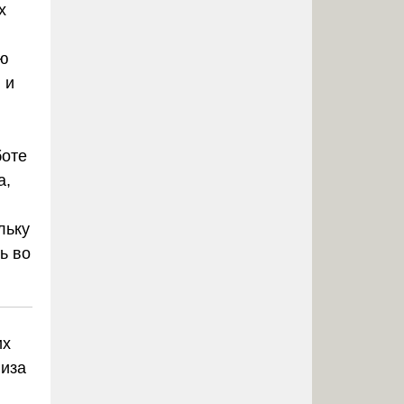
х
ью
 и
боте
а,
льку
ь во
их
лиза