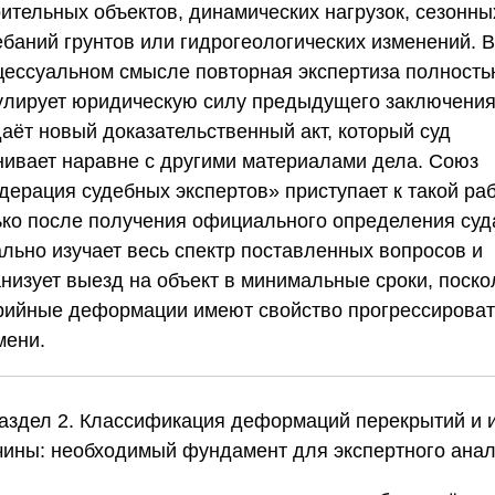
оительных объектов, динамических нагрузок, сезонны
ебаний грунтов или гидрогеологических изменений. В
цессуальном смысле повторная экспертиза полност
улирует юридическую силу предыдущего заключения
даёт новый доказательственный акт, который суд
нивает наравне с другими материалами дела.
Союз
дерация судебных экспертов»
приступает к такой ра
ько после получения официального определения суд
ально изучает весь спектр поставленных вопросов и
анизует выезд на объект в минимальные сроки, поско
рийные деформации имеют свойство прогрессироват
мени.
Раздел 2. Классификация деформаций перекрытий и 
чины: необходимый фундамент для экспертного ана