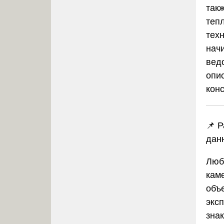
так
теп
тех
нач
вед
опи
кон
📌 
дан
Люб
кам
объ
экс
зна