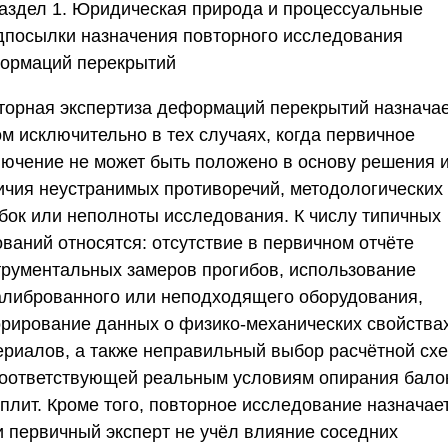
Раздел 1. Юридическая природа и процессуальные
дпосылки назначения повторного исследования
ормаций перекрытий
торная экспертиза деформаций перекрытий назнача
ом исключительно в тех случаях, когда первичное
лючение не может быть положено в основу решения и
ичия неустранимых противоречий, методологических
бок или неполноты исследования. К числу типичных
ваний относятся: отсутствие в первичном отчёте
трументальных замеров прогибов, использование
алиброванного или неподходящего оборудования,
орирование данных о физико-механических свойства
ериалов, а также неправильный выбор расчётной сх
соответствующей реальным условиям опирания бало
плит. Кроме того, повторное исследование назначае
и первичный эксперт не учёл влияние соседних