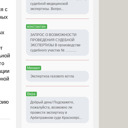
судебной медицинской
я с
экспертизы. Вопро...
ных
константин
ых
ЗАПРОС О ВОЗМОЖНОСТИ
ПРОВЕДЕНИЯ СУДЕБНОЙ
ЭКСПЕРТИЗЫ В производстве
т
судебного участка № .............
ьной
го
Михаил
ации
Экспертиза газового котла
рной
Вера
орию
Добрый день! Подскажите,
пожалуйста, возможно ли
провести экспертизу в
Арбитражном суде Красноярс...