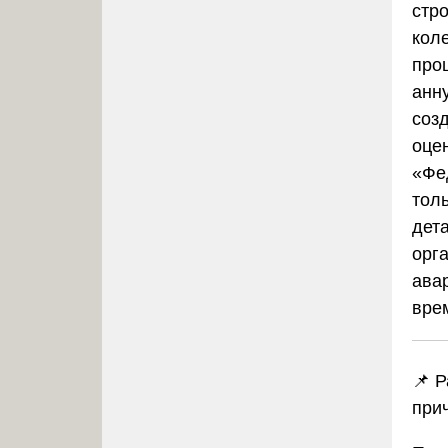
стр
кол
про
анн
соз
оце
«Фе
тол
дет
орг
ава
вре
📌 
при