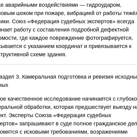
же аварийными воздействиями — гидроударом,
ловым шоком при пожаре, вибрацией от работы тяжё
ники.
Союз «Федерация судебных экспертов»
всегда
инает работу с составления подробной дефектной
омости, где каждое повреждение фотографируется,
сывается с указанием координат и привязывается к
структивной схеме здания.
Раздел 3. Камеральная подготовка и ревизия исходны
ных
ое качественное исследование начинается с глубок
еральной обработки, которая предшествует выезду н
ект. Эксперты
Союза «Федерация судебных
пертов»
запрашивают в суде полное гражданское дел
комятся с исковыми требованиями, возражениями