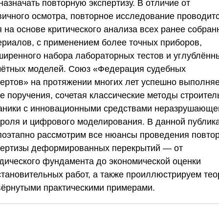
назначать повторную экспертизу. В отличие от
вичного осмотра, повторное исследование проводитс
я на основе критического анализа всех ранее собран
ериалов, с применением более точных приборов,
ширенного набора лабораторных тестов и углублённ
чётных моделей.
Союз «Федерация судебных
пертов»
на протяжении многих лет успешно выполняе
ие поручения, сочетая классические методы строител
аники с инновационными средствами неразрушающе
троля и цифрового моделирования. В данной публик
поэтапно рассмотрим все нюансы проведения повто
пертизы деформированных перекрытий — от
дического фундамента до экономической оценки
становительных работ, а также проиллюстрируем те
вёрнутыми практическими примерами.