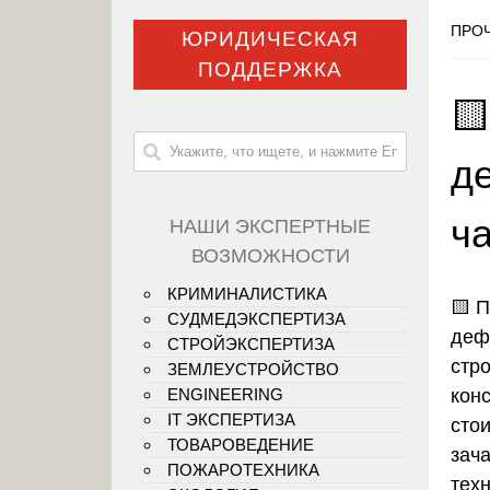
ПРОЧ
ЮРИДИЧЕСКАЯ
ПОДДЕРЖКА

д
ч
НАШИ ЭКСПЕРТНЫЕ
ВОЗМОЖНОСТИ
КРИМИНАЛИСТИКА
🟨
П
СУДМЕДЭКСПЕРТИЗА
деф
СТРОЙЭКСПЕРТИЗА
стр
ЗЕМЛЕУСТРОЙСТВО
кон
ENGINEERING
IT ЭКСПЕРТИЗА
сто
ТОВАРОВЕДЕНИЕ
зач
ПОЖАРОТЕХНИКА
тех