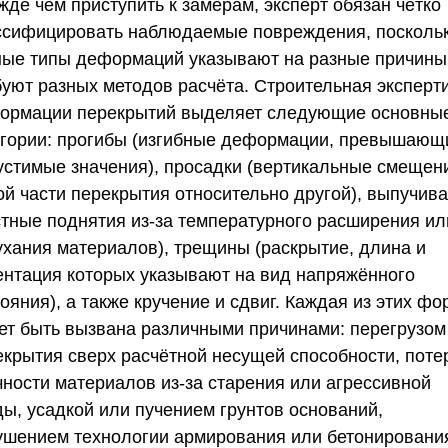
де чем приступить к замерам, эксперт обязан чётко
ссифицировать наблюдаемые повреждения, посколь
ные типы деформаций указывают на разные причины
буют разных методов расчёта. Строительная эксперт
ормации перекрытий выделяет следующие основны
егории: прогибы (изгибные деформации, превышающ
устимые значения), просадки (вертикальные смещен
ой части перекрытия относительно другой), выпучив
стные поднятия из-за температурного расширения ил
ухания материалов), трещины (раскрытие, длина и
ентация которых указывают на вид напряжённого
ояния), а также кручение и сдвиг. Каждая из этих фо
ет быть вызвана различными причинами: перегрузом
екрытия сверх расчётной несущей способности, поте
чности материалов из-за старения или агрессивной
ды, усадкой или пучением грунтов оснований,
ушением технологии армирования или бетонирования