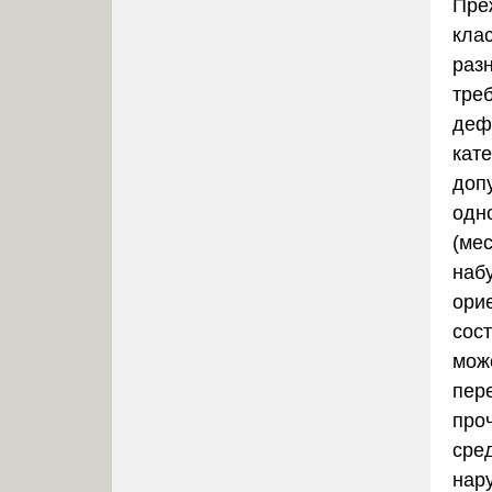
Преж
кла
раз
тре
деф
кат
доп
одн
(ме
наб
ори
сост
мож
пер
про
сре
нар