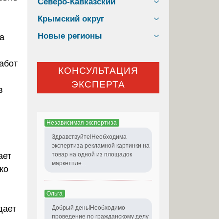
Северо-Кавказский
Крымский округ
Новые регионы
а
абот
КОНСУЛЬТАЦИЯ
ЭКСПЕРТА
в
Независимая экспертиза
Здравствуйте!Необходима
экспертиза рекламной картинки на
ает
товар на одной из площадок
маркетпле...
ко
Ольга
дает
Добрый день!Необходимо
проведение по гражданскому делу