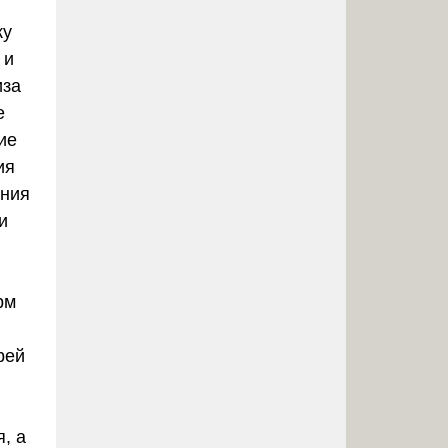
ку
 и
иза
е
ие
ия
ания
и
рм
рей
, а