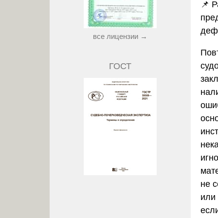
📌 
пре
деф
все лицензии →
Пов
суд
ГОСТ
зак
нал
оши
осно
инс
нек
игн
мат
не 
или 
есл