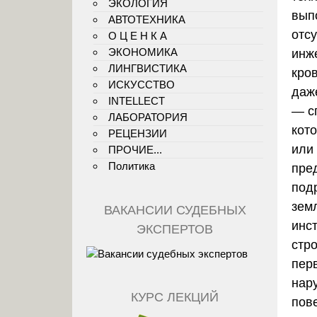
ЭКОЛОГИЯ
вып
АВТОТЕХНИКА
отс
О Ц Е Н К А
ЭКОНОМИКА
инж
ЛИНГВИСТИКА
кро
ИСКУССТВО
даж
INTELLECT
— с
ЛАБОРАТОРИЯ
кот
РЕЦЕНЗИИ
или
ПРОЧИЕ...
Политика
пре
под
зем
ВАКАНСИИ СУДЕБНЫХ
инс
ЭКСПЕРТОВ
стр
пер
нар
КУРС ЛЕКЦИЙ
пов