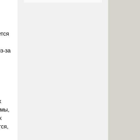
ется
з-за
х
емы,
к
тся,