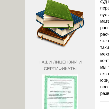
суд 
пер
нул
мат
рас
рас
экс
так
мех
кон
НАШИ ЛИЦЕНЗИИ И
мы 
СЕРТИФИКАТЫ
экс
юри
вос
раз