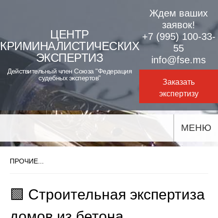
Skip
Ждем ваших
to
заявок!
ЦЕНТР
+7 (995) 100-33-
content
КРИМИНАЛИСТИЧЕСКИХ
55
ЭКСПЕРТИЗ
info@fse.ms
Действительный член Союза "Федерация
судебных экспертов"
Заказать
экспертизу
МЕНЮ
ПРОЧИЕ...
🟩 Строительная экспертиза
домов из бетона