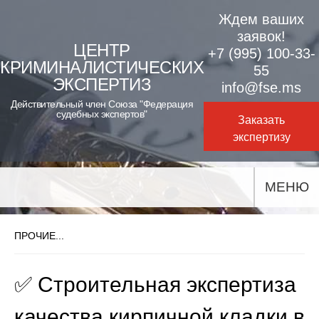
Skip
Ждем ваших
to
заявок!
ЦЕНТР
+7 (995) 100-33-
content
КРИМИНАЛИСТИЧЕСКИХ
55
ЭКСПЕРТИЗ
info@fse.ms
Действительный член Союза "Федерация
судебных экспертов"
Заказать
экспертизу
МЕНЮ
ПРОЧИЕ...
✅ Строительная экспертиза
качества кирпичной кладки в