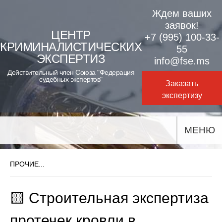
Skip
Ждем ваших
to
заявок!
ЦЕНТР
+7 (995) 100-33-
content
КРИМИНАЛИСТИЧЕСКИХ
55
ЭКСПЕРТИЗ
info@fse.ms
Действительный член Союза "Федерация
судебных экспертов"
Заказать
экспертизу
МЕНЮ
ПРОЧИЕ...
🟨 Строительная экспертиза
протечек кровли в