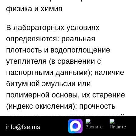
физика и химия
В лабораторных условиях
определяются: реальная
плотность и водопоглощение
утеплителя (в сравнении с
паспортными данными); наличие
битумной эмульсии или
полимерной основы, их старение
(индекс окисления); прочность
сцепления слоев; наличие солей
info@fse.ms
и хлоридов, указывающих на