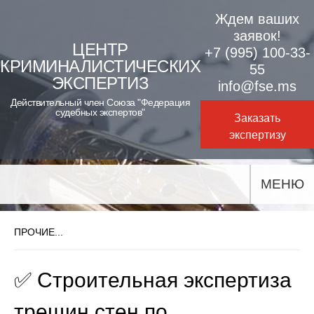
Skip
Ждем ваших
to
заявок!
ЦЕНТР
+7 (995) 100-33-
content
КРИМИНАЛИСТИЧЕСКИХ
55
ЭКСПЕРТИЗ
info@fse.ms
Действительный член Союза "Федерация
судебных экспертов"
Заказать
экспертизу
МЕНЮ
ПРОЧИЕ...
✅ Строительная экспертиза
трещин стен по