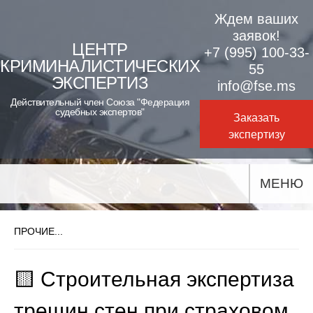
Skip
Ждем ваших
to
заявок!
ЦЕНТР
+7 (995) 100-33-
content
КРИМИНАЛИСТИЧЕСКИХ
55
ЭКСПЕРТИЗ
info@fse.ms
Действительный член Союза "Федерация
судебных экспертов"
Заказать
экспертизу
МЕНЮ
ПРОЧИЕ...
🟨 Строительная экспертиза
трещин стен при страховом