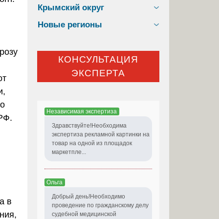
Крымский округ
Новые регионы
розу
КОНСУЛЬТАЦИЯ
ЭКСПЕРТА
от
и,
го
Независимая экспертиза
РФ.
Здравствуйте!Необходима
экспертиза рекламной картинки на
товар на одной из площадок
маркетпле...
Ольга
Добрый день!Необходимо
а в
проведение по гражданскому делу
ния,
судебной медицинской