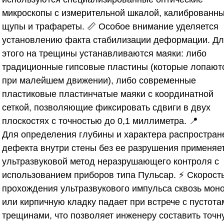
микроскопы с измерительной шкалой, калиброванн
щупы и трафареты. 📏 Особое внимание уделяется
установлению факта стабилизации деформации. Д
этого на трещины устанавливаются маяки: либо
традиционные гипсовые пластины (которые лопают
при малейшем движении), либо современные
пластиковые пластинчатые маяки с координатной
сеткой, позволяющие фиксировать сдвиги в двух
плоскостях с точностью до 0,1 миллиметра. 📍
Для определения глубины и характера распростран
дефекта внутри стены без ее разрушения применяе
ультразвуковой метод неразрушающего контроля с
использованием приборов типа Пульсар. ⚡ Скорост
прохождения ультразвукового импульса сквозь мон
или кирпичную кладку падает при встрече с пустота
трещинами, что позволяет инженеру составить точн