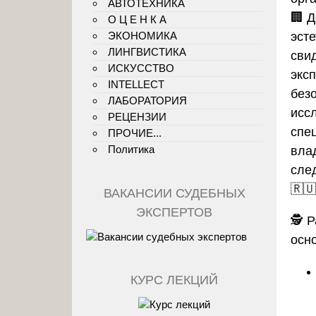
АВТОТЕХНИКА
🏢 
О Ц Е Н К А
ЭКОНОМИКА
эсте
ЛИНГВИСТИКА
сви
ИСКУССТВО
экс
INTELLECT
без
ЛАБОРАТОРИЯ
исс
РЕЦЕНЗИИ
спе
ПРОЧИЕ...
Политика
вла
сле
🇷🇺
ВАКАНСИИ СУДЕБНЫХ
ЭКСПЕРТОВ
🕵️
Р
осн
КУРС ЛЕКЦИЙ