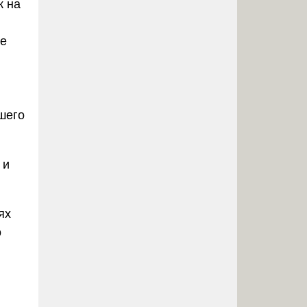
к на
ие
шего
 и
ях
о