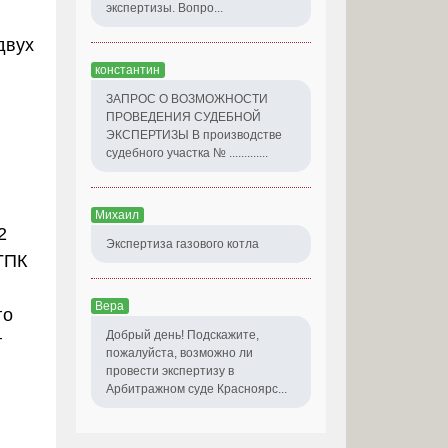
экспертизы. Вопро...
двух
константин
ЗАПРОС О ВОЗМОЖНОСТИ
ПРОВЕДЕНИЯ СУДЕБНОЙ
ЭКСПЕРТИЗЫ В производстве
судебного участка № .............
Михаил
2
Экспертиза газового котла
ГПК
Вера
го
Добрый день! Подскажите,
т
пожалуйста, возможно ли
провести экспертизу в
Арбитражном суде Красноярс...