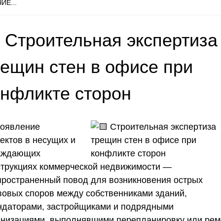
ИЕ...
 Строительная экспертиза
рещин стен в офисе при
онфликте сторон
оявление
ектов в несущих и
аждающих
струкциях коммерческой недвижимости —
пространенный повод для возникновения острых
вовых споров между собственниками зданий,
ндаторами, застройщиками и подрядными
анизациями, выполнявшими перепланировку или рем