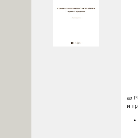
🧱
Р
и п