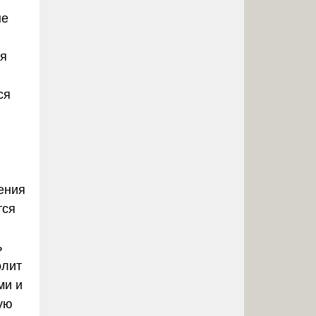
ые
ля
ся
ения
тся
ь
олит
ми и
ую