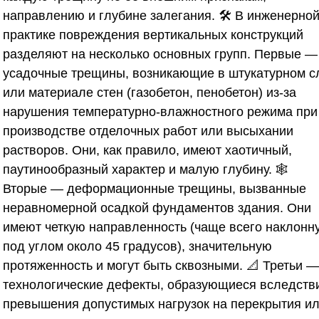
направлению и глубине залегания. 🛠️ В инженерно
практике повреждения вертикальных конструкций
разделяют на несколько основных групп. Первые —
усадочные трещины, возникающие в штукатурном с
или материале стен (газобетон, пенобетон) из-за
нарушения температурно-влажностного режима при
производстве отделочных работ или высыхании
растворов. Они, как правило, имеют хаотичный,
паутинообразный характер и малую глубину. 🕸️
Вторые — деформационные трещины, вызванные
неравномерной осадкой фундаментов здания. Они
имеют четкую направленность (чаще всего наклонн
под углом около 45 градусов), значительную
протяженность и могут быть сквозными. 📐 Третьи —
технологические дефекты, образующиеся вследств
превышения допустимых нагрузок на перекрытия и