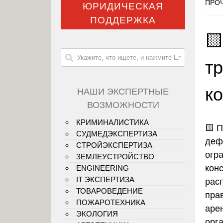
ПРОЧ
ЮРИДИЧЕСКАЯ
ПОДДЕРЖКА

т
к
НАШИ ЭКСПЕРТНЫЕ
ВОЗМОЖНОСТИ
КРИМИНАЛИСТИКА
🟨
П
СУДМЕДЭКСПЕРТИЗА
деф
СТРОЙЭКСПЕРТИЗА
огр
ЗЕМЛЕУСТРОЙСТВО
кон
ENGINEERING
IT ЭКСПЕРТИЗА
рас
ТОВАРОВЕДЕНИЕ
пра
ПОЖАРОТЕХНИКА
аре
ЭКОЛОГИЯ
орг