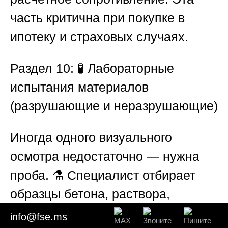
часть критична при покупке в
ипотеку и страховых случаях.
Раздел 10: 🧪 Лабораторные
испытания материалов
(разрушающие и неразрушающие)
Иногда одного визуального
осмотра недостаточно — нужна
проба. ⚗️ Специалист отбирает
образцы бетона, раствора,
древесины, лакокрасочных
info@fse.ms