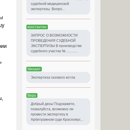
судебной медицинской
экспертизы. Вопро...
бы
шу
константин
ЗАПРОС О ВОЗМОЖНОСТИ
ПРОВЕДЕНИЯ СУДЕБНОЙ
рии
ЭКСПЕРТИЗЫ В производстве
судебного участка № .............
ь
Михаил
Экспертиза газового котла
Вера
ы,
Добрый день! Подскажите,
пожалуйста, возможно ли
провести экспертизу в
Арбитражном суде Красноярс...