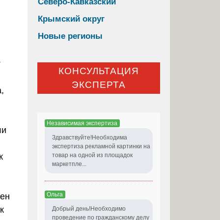
Северо-Кавказский
Крымский округ
Новые регионы

КОНСУЛЬТАЦИЯ
ЭКСПЕРТА
,
Независимая экспертиза
ли
Здравствуйте!Необходима
экспертиза рекламной картинки на
к
товар на одной из площадок
маркетпле...
Ольга
тен
к
Добрый день!Необходимо
проведение по гражданскому делу