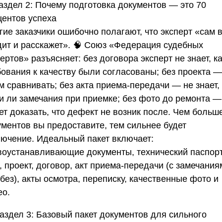
аздел 2: Почему подготовка документов — это 70
центов успеха
ие заказчики ошибочно полагают, что эксперт «сам 
ит и расскажет». 🧠
Союз «Федерация судебных
пертов»
разъясняет: без договора эксперт не знает, к
бования к качеству были согласованы; без проекта —
м сравнивать; без акта приема-передачи — не знает,
и ли замечания при приемке; без фото до ремонта —
т доказать, что дефект не возник после.
Чем больш
ументов вы предоставите, тем сильнее будет
лючение.
Идеальный пакет включает:
воустанавливающие документы, технический паспор
 проект, договор, акт приема-передачи (с замечания
без), акты осмотра, переписку, качественные фото и
ео.
аздел 3: Базовый пакет документов для сильного