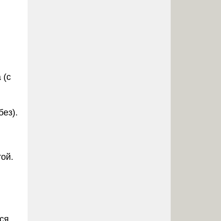
 (с
ез).
ой.
ся