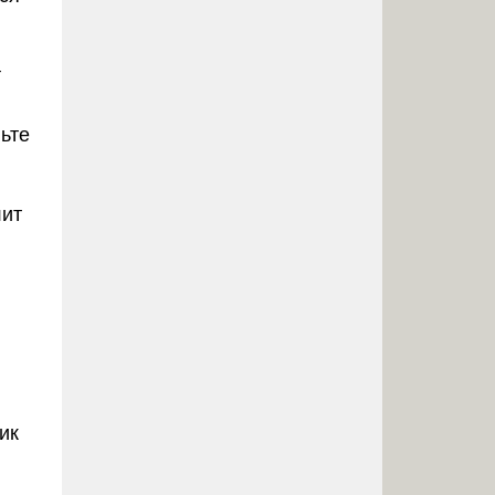
т
ьте
лит
ик