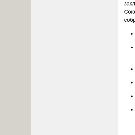
зак
Сою
соб