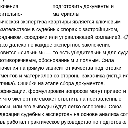
лючения
оительно-
ническая экспертиза квартиры является ключевым
азательством в судебных спорах с застройщиком,
рядчиком, соседями или управляющей компанией. 
ако далеко не каждое экспертное заключение
новится «сильным» — то есть убедительным для суда
ротиворечивым, обоснованным и полным. Сила
лючения напрямую зависит от качества подготовки
ументов и материалов со стороны заказчика (истца и
тчика). Ошибки на этапе сбора документов,
офиксации, формулировки вопросов могут привести 
, что эксперт не сможет ответить на поставленные
росы, или его выводы будут легко оспорены.
Союз
дерация судебных экспертов»
на основе анализа со
 выработал практическое руководство по подготовке 