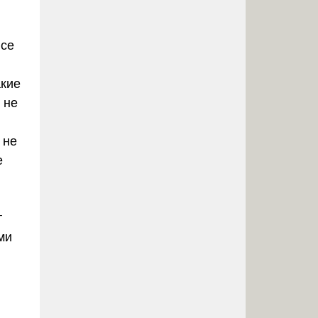
все
акие
 не
 не
е
т
ми