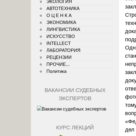
ЭКОЛОГИЯ
зак
АВТОТЕХНИКА
Стр
О Ц Е Н К А
ЭКОНОМИКА
тех
ЛИНГВИСТИКА
док
ИСКУССТВО
под
INTELLECT
Одн
ЛАБОРАТОРИЯ
ста
РЕЦЕНЗИИ
неп
ПРОЧИЕ...
Политика
зак
док
отве
ВАКАНСИИ СУДЕБНЫХ
фот
ЭКСПЕРТОВ
тому
воп
«Фе
КУРС ЛЕКЦИЙ
дел