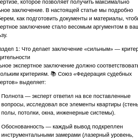
пертизе, которое позволяет получить максимально
ьное заключение. В настоящей статье мы подробно
берем, как подготовить документы и материалы, что
пертное заключение стало весомым аргументом в ва
зу.
аздел 1: Что делает заключение «сильным» — крите
дительности
ьное экспертное заключение должно соответствоват
кольким критериям. 📚
Союз «Федерация судебных
пертов»
выделяет:
Полнота
— эксперт ответил на все поставленные
вопросы, исследовал все элементы квартиры (стен
полы, потолки, окна, инженерные системы).
Обоснованность
— каждый вывод подкреплен
инструментальными замерами (лазерный уровень,