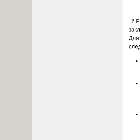
📑
Р
зак
Для
сле