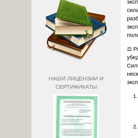
экс
сил
раз
экс
поль
⚖️
Р
убе
Сил
нес
НАШИ ЛИЦЕНЗИИ И
экс
СЕРТИФИКАТЫ