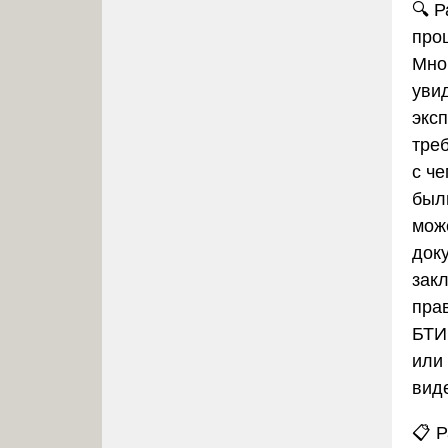
🔍
Р
про
Мног
увид
экс
тре
с че
был
може
док
зак
пра
БТИ,
или 
вид
📋
Р