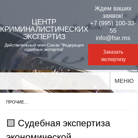
Skip
Ждем ваших
to
заявок!
ЦЕНТР
+7 (995) 100-33-
content
КРИМИНАЛИСТИЧЕСКИХ
55
ЭКСПЕРТИЗ
info@fse.ms
Действительный член Союза "Федерация
судебных экспертов"
Заказать
экспертизу
МЕНЮ
ПРОЧИЕ...
🟨 Судебная экспертиза
экономической