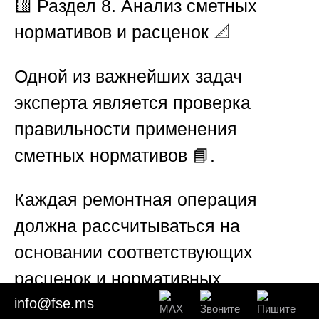
🟨
Раздел 8. Анализ сметных
нормативов и расценок
📐
Одной из важнейших задач
эксперта является проверка
правильности применения
сметных нормативов 📘.
Каждая ремонтная операция
должна рассчитываться на
основании соответствующих
расценок и нормативных
показателей.
info@fse.ms