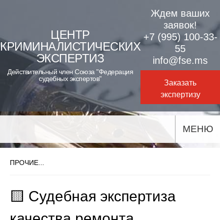
Skip
Ждем ваших
to
заявок!
ЦЕНТР
+7 (995) 100-33-
content
КРИМИНАЛИСТИЧЕСКИХ
55
ЭКСПЕРТИЗ
info@fse.ms
Действительный член Союза "Федерация
судебных экспертов"
Заказать
экспертизу
МЕНЮ
ПРОЧИЕ...
🟨 Судебная экспертиза
качества ремонта