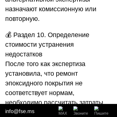
назначают комиссионную или
повторную.
💰
Раздел 10. Определение
стоимости устранения
недостатков
После того как экспертиза
установила, что ремонт
эпоксидного покрытия не
соответствует нормам,
необходимо рассчитать затраты
info@fse.ms
на приведение объекта в