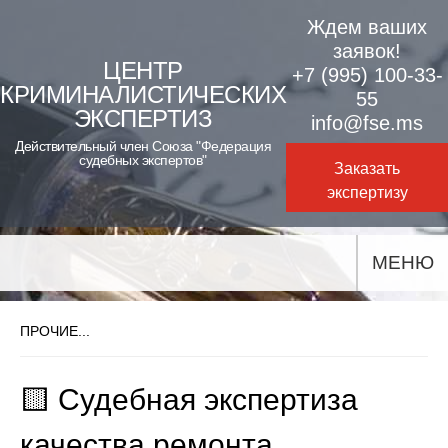
Skip
Ждем ваших
to
заявок!
ЦЕНТР
+7 (995) 100-33-
content
КРИМИНАЛИСТИЧЕСКИХ
55
ЭКСПЕРТИЗ
info@fse.ms
Действительный член Союза "Федерация
судебных экспертов"
Заказать
экспертизу
МЕНЮ
ПРОЧИЕ...
🟨 Судебная экспертиза
качества ремонта