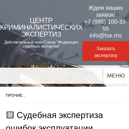
Skip
Ждем ваших
to
заявок!
ЦЕНТР
+7 (995) 100-33-
content
КРИМИНАЛИСТИЧЕСКИХ
55
ЭКСПЕРТИЗ
info@fse.ms
Действительный член Союза "Федерация
судебных экспертов"
Заказать
экспертизу
МЕНЮ
ПРОЧИЕ...
🟨 Судебная экспертиза
ошибок эксплуатации