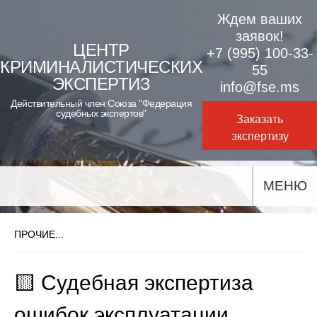
Skip
Ждем ваших
to
заявок!
ЦЕНТР
+7 (995) 100-33-
content
КРИМИНАЛИСТИЧЕСКИХ
55
ЭКСПЕРТИЗ
info@fse.ms
Действительный член Союза "Федерация
судебных экспертов"
Заказать
экспертизу
МЕНЮ
ПРОЧИЕ...
🟨 Судебная экспертиза
ошибок эксплуатации