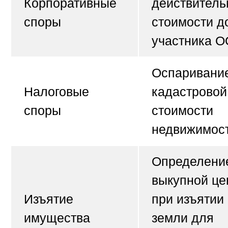
Корпоративные
действитель
споры
стоимости д
участника О
Оспаривани
Налоговые
кадастровой
споры
стоимости
недвижимост
Определени
выкупной ц
Изъятие
при изъятии
имущества
земли для