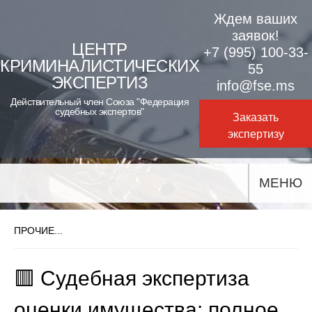
Skip
Ждем ваших
to
заявок!
ЦЕНТР
+7 (995) 100-33-
content
КРИМИНАЛИСТИЧЕСКИХ
55
ЭКСПЕРТИЗ
info@fse.ms
Действительный член Союза "Федерация
судебных экспертов"
Заказать
экспертизу
МЕНЮ
ПРОЧИЕ...
🟥 Судебная экспертиза
оценки имущества: полное