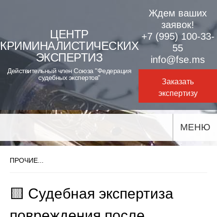
Skip
Ждем ваших
to
заявок!
ЦЕНТР
+7 (995) 100-33-
content
КРИМИНАЛИСТИЧЕСКИХ
55
ЭКСПЕРТИЗ
info@fse.ms
Действительный член Союза "Федерация
судебных экспертов"
Заказать
экспертизу
МЕНЮ
ПРОЧИЕ...
🟨 Судебная экспертиза
повреждения после