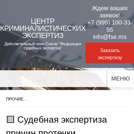
Skip
Ждем ваших
to
заявок!
ЦЕНТР
+7 (995) 100-33-
content
КРИМИНАЛИСТИЧЕСКИХ
55
ЭКСПЕРТИЗ
info@fse.ms
Действительный член Союза "Федерация
судебных экспертов"
Заказать
экспертизу
МЕНЮ
ПРОЧИЕ...
🟨 Судебная экспертиза
причин протечки