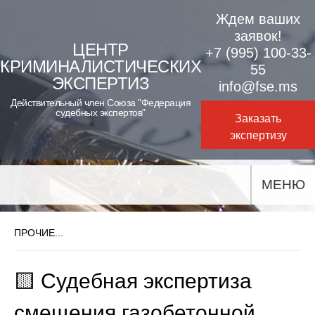
Skip
Ждем ваших
to
заявок!
ЦЕНТР
+7 (995) 100-33-
content
КРИМИНАЛИСТИЧЕСКИХ
55
ЭКСПЕРТИЗ
info@fse.ms
Действительный член Союза "Федерация
судебных экспертов"
Заказать
экспертизу
МЕНЮ
ПРОЧИЕ...
🟨 Судебная экспертиза
смещения газобетонной