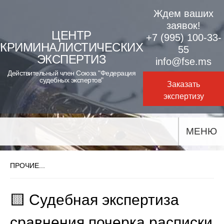
Skip
Ждем ваших
to
заявок!
ЦЕНТР
+7 (995) 100-33-
content
КРИМИНАЛИСТИЧЕСКИХ
55
ЭКСПЕРТИЗ
info@fse.ms
Действительный член Союза "Федерация
судебных экспертов"
Заказать
экспертизу
МЕНЮ
ПРОЧИЕ...
🟨 Судебная экспертиза
сравнения почерка расписки