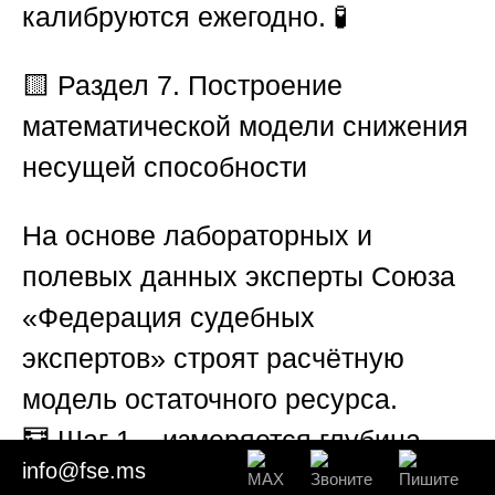
калибруются ежегодно. 🧪
🟨 Раздел 7. Построение
математической модели снижения
несущей способности
На основе лабораторных и
полевых данных эксперты
Союза
«Федерация судебных
экспертов»
строят расчётную
модель остаточного ресурса.
🧮
Шаг 1
– измеряется глубина
info@fse.ms
поражения hпор (мм) по