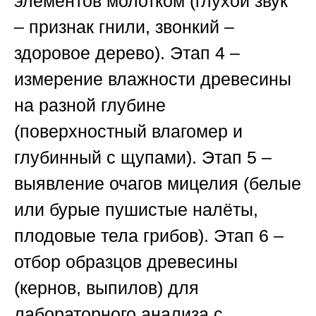
элементов молотком (глухой звук
– признак гнили, звонкий –
здоровое дерево).
Этап 4
–
измерение влажности древесины
на разной глубине
(поверхностный влагомер и
глубинный с щупами).
Этап 5
–
выявление очагов мицелия (белые
или бурые пушистые налёты,
плодовые тела грибов).
Этап 6
–
отбор образцов древесины
(кернов, выпилов) для
лабораторного анализа с