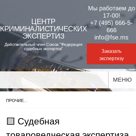
Skip
Мы работаем до
to
17-00!
ЦЕНТР
+7 (495) 666-5-
content
КРИМИНАЛИСТИЧЕСКИХ
666
ЭКСПЕРТИЗ
info@fse.ms
Действительный член Союза "Федерация
судебных экспертов"
Заказать
экспертизу
МЕНЮ
ПРОЧИЕ...
🟨 Судебная
товароведческая экспертиза