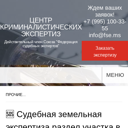
Skip
Ждем ваших
to
заявок!
ЦЕНТР
+7 (995) 100-33-
content
КРИМИНАЛИСТИЧЕСКИХ
55
ЭКСПЕРТИЗ
info@fse.ms
Действительный член Союза "Федерация
судебных экспертов"
Заказать
экспертизу
МЕНЮ
ПРОЧИЕ...
🆘 Судебная земельная
экспертиза раздел участка в