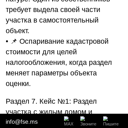
требует выдела своей части
участка в самостоятельный
объект.
• 📌
Оспаривание кадастровой
стоимости для целей
налогообложения
, когда раздел
меняет параметры объекта
оценки.
Раздел 7. Кейс №1: Раздел
участка с жилым домом и
невозможность выдела
info@fse.ms