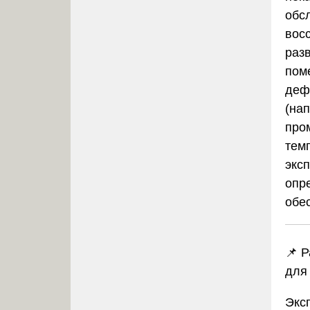
обс
вос
разв
пом
деф
(на
про
тем
экс
опр
обе
📌 
для
Экс