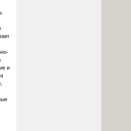
ь
о
вает
рно-
в
ие и
ия
,
ные