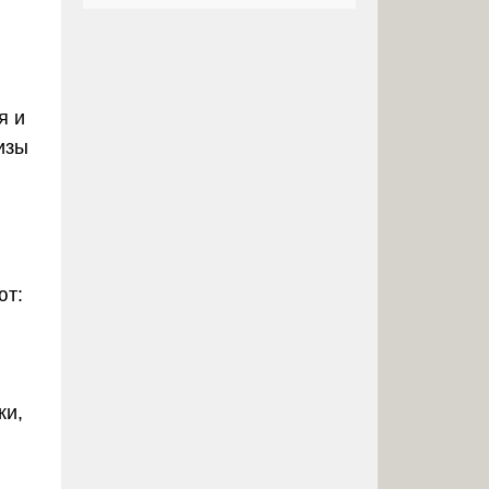
я и
изы
ют:
ки,