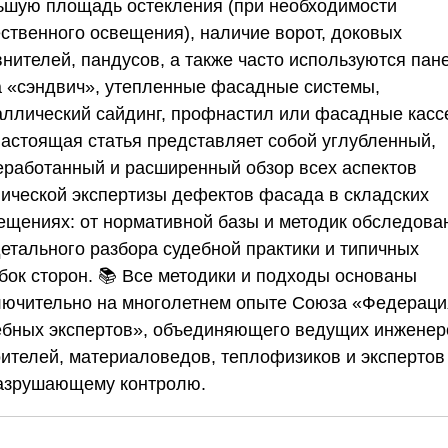
ьшую площадь остекления (при необходимости
ественного освещения), наличие ворот, доковых
внителей, пандусов, а также часто используются пан
а «сэндвич», утепленные фасадные системы,
аллический сайдинг, профнастил или фасадные касс
Настоящая статья представляет собой углубленный,
еработанный и расширенный обзор всех аспектов
нической экспертизы дефектов фасада в складских
ещениях: от нормативной базы и методик обследова
детального разбора судебной практики и типичных
бок сторон. 📚 Все методики и подходы основаны
лючительно на многолетнем опыте
Союза «Федераци
ебных экспертов»
, объединяющего ведущих инженер
оителей, материаловедов, теплофизиков и экспертов
азрушающему контролю.