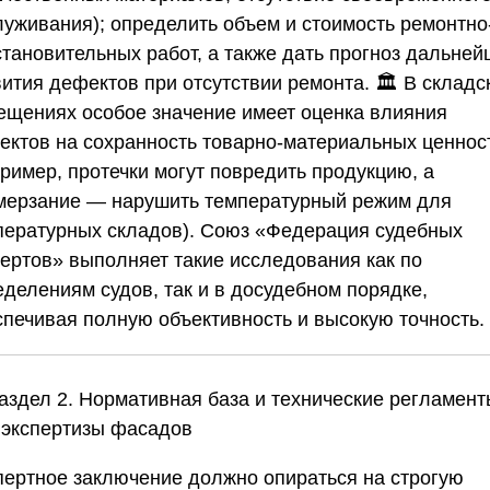
луживания); определить объем и стоимость ремонтно
становительных работ, а также дать прогноз дальней
ития дефектов при отсутствии ремонта. 🏛️ В складс
ещениях особое значение имеет оценка влияния
ектов на сохранность товарно-материальных ценнос
пример, протечки могут повредить продукцию, а
мерзание — нарушить температурный режим для
пературных складов).
Союз «Федерация судебных
пертов»
выполняет такие исследования как по
еделениям судов, так и в досудебном порядке,
спечивая полную объективность и высокую точность.
Раздел 2. Нормативная база и технические регламент
 экспертизы фасадов
пертное заключение должно опираться на строгую