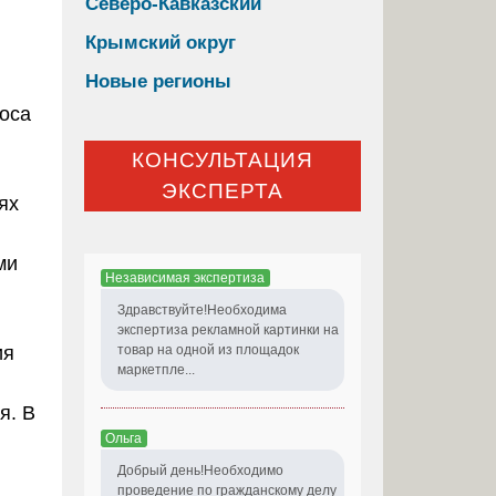
Северо-Кавказский
Крымский округ
Новые регионы
носа
КОНСУЛЬТАЦИЯ
ЭКСПЕРТА
ях
ми
Независимая экспертиза
Здравствуйте!Необходима
экспертиза рекламной картинки на
ия
товар на одной из площадок
маркетпле...
я. В
Ольга
Добрый день!Необходимо
проведение по гражданскому делу