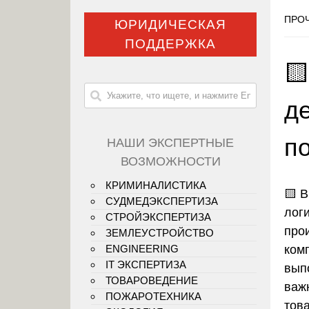
ПРОЧ
ЮРИДИЧЕСКАЯ
ПОДДЕРЖКА

д
п
НАШИ ЭКСПЕРТНЫЕ
ВОЗМОЖНОСТИ
КРИМИНАЛИСТИКА
🟨
В
СУДМЕДЭКСПЕРТИЗА
логи
СТРОЙЭКСПЕРТИЗА
про
ЗЕМЛЕУСТРОЙСТВО
ком
ENGINEERING
IT ЭКСПЕРТИЗА
вып
ТОВАРОВЕДЕНИЕ
важ
ПОЖАРОТЕХНИКА
тов