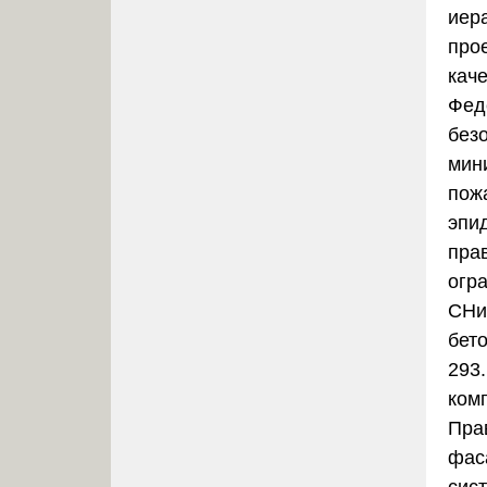
иер
про
кач
Фед
без
мин
пож
эпи
пра
огр
СНи
бет
293
ком
Пра
фас
сис