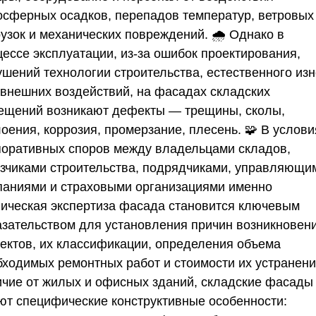
осферных осадков, перепадов температур, ветровых
узок и механических повреждений. 🌧️ Однако в
цессе эксплуатации, из-за ошибок проектирования,
ушений технологии строительства, естественного из
 внешних воздействий, на фасадах складских
ещений возникают дефекты — трещины, сколы,
оения, коррозия, промерзание, плесень. 🧩 В услови
поративных споров между владельцами складов,
азчиками строительства, подрядчиками, управляющи
паниями и страховыми организациями именно
ническая экспертиза фасада становится ключевым
азательством для установления причин возникновен
ектов, их классификации, определения объема
бходимых ремонтных работ и стоимости их устранени
ичие от жилых и офисных зданий, складские фасады
ют специфические конструктивные особенности: