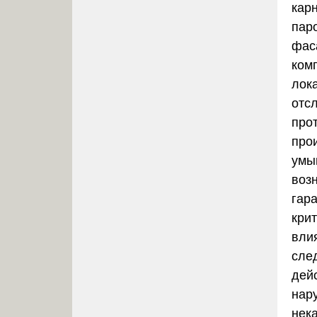
карн
пар
фас
ком
лок
отс
про
про
умы
возн
гара
кри
вли
сле
дей
нар
нек