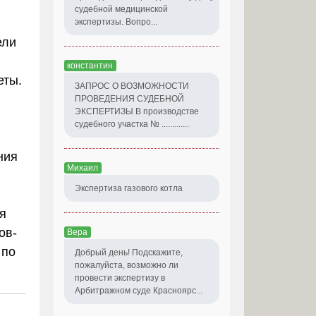
судебной медицинской
экспертизы. Вопро...
ели
константин
еты.
ЗАПРОС О ВОЗМОЖНОСТИ
ПРОВЕДЕНИЯ СУДЕБНОЙ
ЭКСПЕРТИЗЫ В производстве
судебного участка № .............
ния
Михаил
Экспертиза газового котла
я
ов-
Вера
 по
Добрый день! Подскажите,
пожалуйста, возможно ли
провести экспертизу в
Арбитражном суде Красноярс...