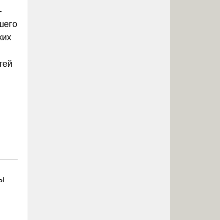
-
шего
ких
тей
ы