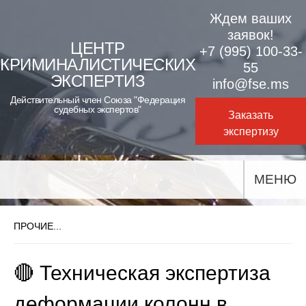
Skip
Ждем ваших
to
заявок!
ЦЕНТР
+7 (995) 100-33-
content
КРИМИНАЛИСТИЧЕСКИХ
55
ЭКСПЕРТИЗ
info@fse.ms
Действительный член Союза "Федерация
судебных экспертов"
Заказать
экспертизу
МЕНЮ
ПРОЧИЕ...
🔴 Техническая экспертиза
деформации колонн в