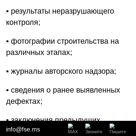
▪️ результаты неразрушающего
контроля;
▪️ фотографии строительства на
различных этапах;
▪️ журналы авторского надзора;
▪️ сведения о ранее выявленных
дефектах;
▪️ заключения предыдущих
info@fse.ms
специалистов;