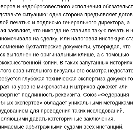
оворов и недобросовестного исполнения обязательст
дставьте ситуацию: одна сторона предъявляет догов
глой печатью и подписью генерального директора, а
ая заявляет, что никогда не ставила такую печать и 
лномочивала на сделку. Или налоговая инспекция ст
 сомнение бухгалтерские документы, утверждая, что
иск выполнен не оригинальным клише, а с помощью
ококачественной копии. В таких запутанных историях
стого сравнительного визуального осмотра недостат
ребуется глубокая техническая экспертиза документо
орая на уровне микрочастиц и штрихов докажет или
овергнет подлинность реквизита.
Союз «Федерация
ебных экспертов»
обладает уникальными методиками
рудованием для проведения таких исследований,
воляющими давать категоричные заключения,
нимаемые арбитражными судами всех инстанций.