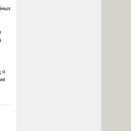
бных
м
а
 о
ия