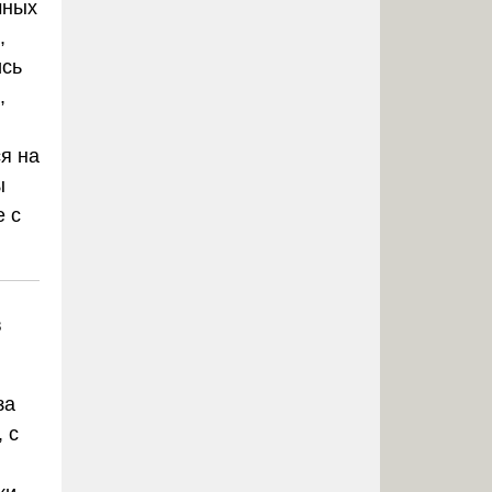
чных
,
ись
,
я на
ы
 с
в
за
 с
.