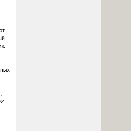
от
ый
з.
бных
,
 №