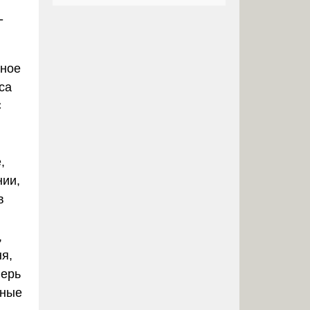
-
чное
са
С
,
нии,
в
,
я,
перь
ьные