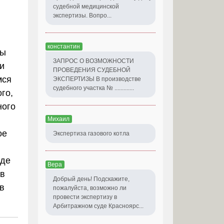
судебной медицинской
экспертизы. Вопро...
константин
пы
ЗАПРОС О ВОЗМОЖНОСТИ
и
ПРОВЕДЕНИЯ СУДЕБНОЙ
мся
ЭКСПЕРТИЗЫ В производстве
судебного участка № .............
го,
ного
Михаил
ое
Экспертиза газового котла
где
Вера
 в
Добрый день! Подскажите,
в
пожалуйста, возможно ли
провести экспертизу в
Арбитражном суде Красноярс...