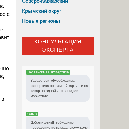
Северо-Кавказский
в.
Крымский округ
ор с
Новые регионы
не
авит
КОНСУЛЬТАЦИЯ
ЭКСПЕРТА
очно
Независимая экспертиза
в,
Здравствуйте!Необходима
экспертиза рекламной картинки на
товар на одной из площадок
маркетпле...
 и
Ольга
Добрый день!Необходимо
проведение по гражданскому делу