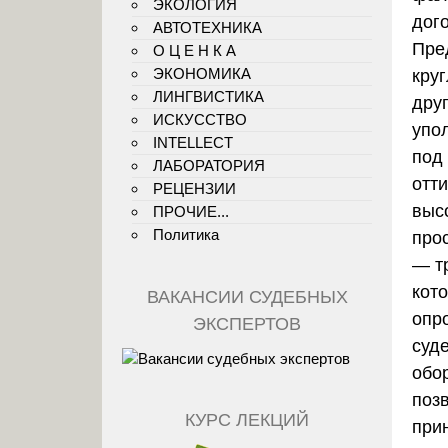
ЭКОЛОГИЯ
дог
АВТОТЕХНИКА
Пре
О Ц Е Н К А
ЭКОНОМИКА
кру
ЛИНГВИСТИКА
друг
ИСКУССТВО
упо
INTELLECT
под
ЛАБОРАТОРИЯ
отт
РЕЦЕНЗИИ
выс
ПРОЧИЕ...
Политика
про
— т
кот
ВАКАНСИИ СУДЕБНЫХ
опр
ЭКСПЕРТОВ
суд
обо
поз
КУРС ЛЕКЦИЙ
при