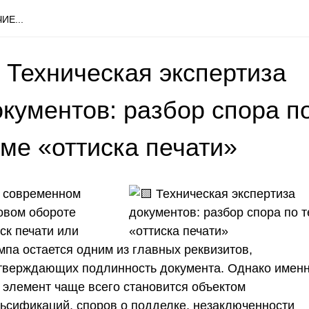
ИЕ...
 Техническая экспертиза
окументов: разбор спора п
еме «оттиска печати»
 современном
овом обороте
ск печати или
мпа остается одним из главных реквизитов,
тверждающих подлинность документа. Однако имен
т элемент чаще всего становится объектом
ьсификаций, споров о подделке, незаключенности