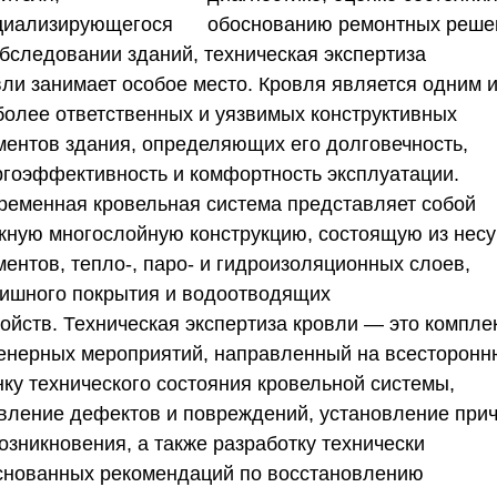
циализирующегося
обследовании зданий,
техническая экспертиза
вли
занимает особое место. Кровля является одним и
более ответственных и уязвимых конструктивных
ментов здания, определяющих его долговечность,
ргоэффективность и комфортность эксплуатации.
ременная кровельная система представляет собой
жную многослойную конструкцию, состоящую из нес
ментов, тепло-, паро- и гидроизоляционных слоев,
ишного покрытия и водоотводящих
ройств.
Техническая экспертиза кровли
— это компле
енерных мероприятий, направленный на всесторон
нку технического состояния кровельной системы,
вление дефектов и повреждений, установление при
озникновения, а также разработку технически
снованных рекомендаций по восстановлению