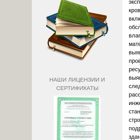
экс
кро
вкл
обс
вла
мат
выя
про
рес
выя
НАШИ ЛИЦЕНЗИИ И
сле
СЕРТИФИКАТЫ
рас
инж
ста
стр
под
здан