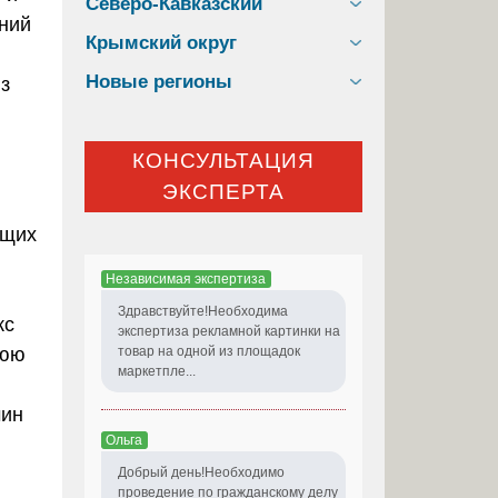
Северо-Кавказский
Крымский округ
Новые регионы
з
КОНСУЛЬТАЦИЯ
ЭКСПЕРТА
ущих
Независимая экспертиза
Здравствуйте!Необходима
кс
экспертиза рекламной картинки на
нюю
товар на одной из площадок
маркетпле...
чин
Ольга
Добрый день!Необходимо
проведение по гражданскому делу