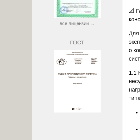
📐
Г
кон
все лицензии →
Для
экс
ГОСТ
о к
сис
1.1
нес
наг
типа