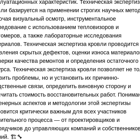
плуатационных характеристик.
Техническая экспертиз
вли
базируется на применении строгих научных мето
ючая визуальный осмотр, инструментальное
ледование с использованием тепловизоров и
гомеров, а также лабораторные исследования
ериалов.
Техническая экспертиза кровли
проводится
вления скрытых дефектов, оценки износа материало
верки качества ремонтов и определения остаточного
урса.
Техническая экспертиза кровли
позволяет не то
вить проблемы, но и установить их причинно-
дственные связи, определить виновную сторону и
считать стоимость восстановительных работ. Понима
енерных аспектов и методологии этой экспертизы
новится критически важным для всех участников
оительного процесса — от проектировщиков и
рядчиков до управляющих компаний и собственнико
ий. 🏗️🔧