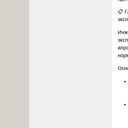
📋
Г
экс
Инж
экс
апр
нор
Осн