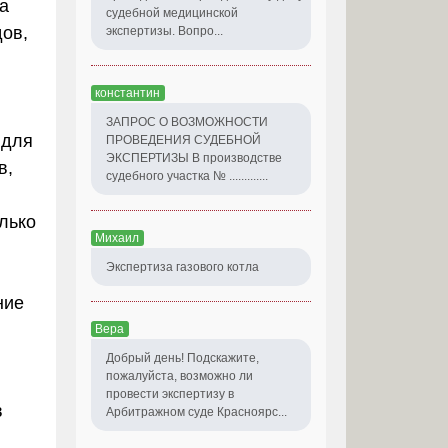
а
судебной медицинской
дов,
экспертизы. Вопро...
константин
ЗАПРОС О ВОЗМОЖНОСТИ
 для
ПРОВЕДЕНИЯ СУДЕБНОЙ
ЭКСПЕРТИЗЫ В производстве
в,
судебного участка № .............
лько
Михаил
Экспертиза газового котла
ние
Вера
Добрый день! Подскажите,
пожалуйста, возможно ли
провести экспертизу в
в
Арбитражном суде Красноярс...