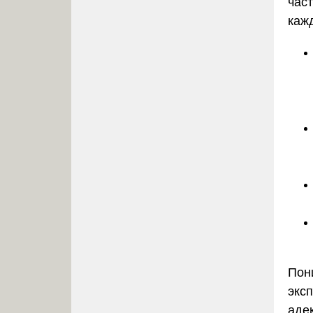
час
каж
Пон
экс
аде