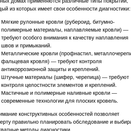
тных домах применяются различные типы покрытий,
дый из которых имеет свои особенности диагностики:
Мягкие рулонные кровли
(рубероид, битумно-
полимерные материалы, наплавляемые кровли) —
требуют особого внимания к качеству наплавления
швов и примыканий.
Металлические кровли
(профнастил, металлочереп
фальцевая кровля) — требуют контроля
антикоррозионной защиты и креплений.
Штучные материалы
(шифер, черепица) — требуют
контроля целостности элементов и креплений.
Мастичные и полимерные наливные кровли
—
современные технологии для плоских кровель.
имание конструктивных особенностей позволяет
перту правильно планировать обследование и выбир
кватные методы диагностики.