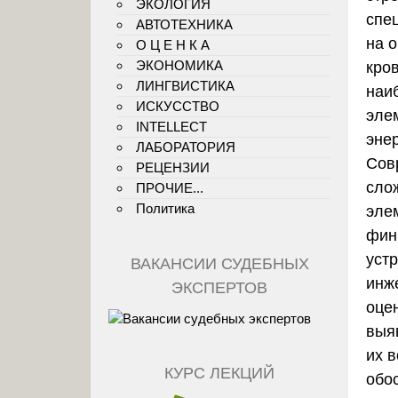
ЭКОЛОГИЯ
спе
АВТОТЕХНИКА
на 
О Ц Е Н К А
ЭКОНОМИКА
кро
ЛИНГВИСТИКА
наи
ИСКУССТВО
эле
INTELLECT
эне
ЛАБОРАТОРИЯ
Сов
РЕЦЕНЗИИ
сло
ПРОЧИЕ...
Политика
эле
фин
уст
ВАКАНСИИ СУДЕБНЫХ
инж
ЭКСПЕРТОВ
оце
выя
их в
КУРС ЛЕКЦИЙ
обо