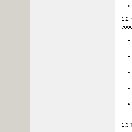
1.2 
соб
1.3