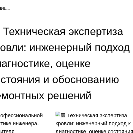
ИЕ...
 Техническая экспертиза
ровли: инженерный подход 
агностике, оценке
остояния и обоснованию
емонтных решений
рофессиональной
ктике инженера-
ителя,