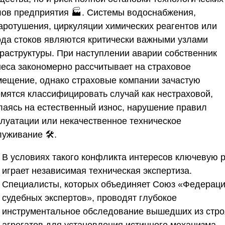
лов предприятия 🏭. Системы водоснабжения,
аротушения, циркуляции химических реагентов или
ода стоков являются критически важными узлами
раструктуры. При наступлении аварии собственник
неса закономерно рассчитывает на страховое
мещение, однако страховые компании зачастую
емятся классифицировать случай как нестраховой,
лаясь на естественный износ, нарушение правил
плуатации или некачественное техническое
уживание 🛠️.
В условиях такого конфликта интересов ключевую 
играет независимая техническая экспертиза.
Специалисты, которых объединяет
Союз «Федерац
судебных экспертов»
, проводят глубокое
инструментальное обследование вышедших из стро