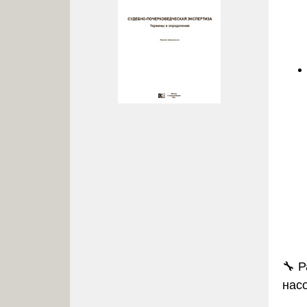
🔧
Р
насо