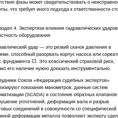
утствия фазы может свидетельствовать о неисправно
ты, что требует иного подхода к ответственности ст
аздел 4. Экспертиза влияния гидравлических ударов
остность оборудования
равлический удар — это резкий скачок давления в
теме, способный разорвать корпус насоса или сорват
с фундамента 💥. Это классический страховой риск,
ако его наличие нужно доказать инструментально.
рудники
Союза «Федерация судебных экспертов»
лизируют показания манометров, данные систем
оматизации (SCADA) и состояние обратных клапанов 
рушение уплотнений, деформация вала и разрыв
товых соединений в совокупности со специфической
тиной деформации металла позволяют эксперту сдел