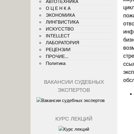
АВТОТЕХНИКА
цик
О Ц Е Н К А
ЭКОНОМИКА
пож
ЛИНГВИСТИКА
отв
ИСКУССТВО
инф
INTELLECT
биз
ЛАБОРАТОРИЯ
воз
РЕЦЕНЗИИ
стр
ПРОЧИЕ...
Политика
ссы
экс
обсл
ВАКАНСИИ СУДЕБНЫХ
ЭКСПЕРТОВ
КУРС ЛЕКЦИЙ