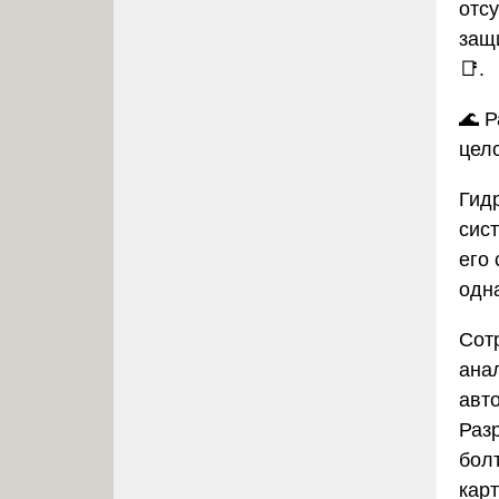
отс
защи
📑.
🌊
Р
цел
Гид
сис
его 
одн
Сот
ана
авт
Раз
бол
кар