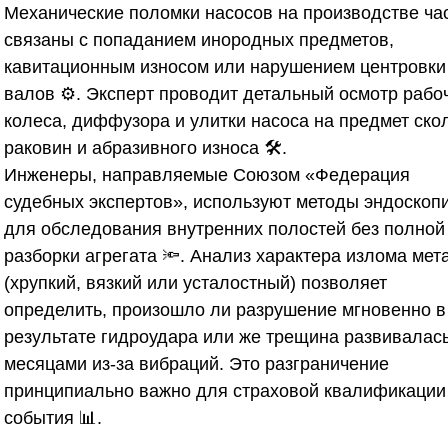
Механические поломки насосов на производстве ча
связаны с попаданием инородных предметов,
кавитационным износом или нарушением центровки
валов ⚙️. Эксперт проводит детальный осмотр рабо
колеса, диффузора и улитки насоса на предмет ско
раковин и абразивного износа 🛠️.
Инженеры, направляемые
Союзом «Федерация
судебных экспертов»
, используют методы эндоскоп
для обследования внутренних полостей без полной
разборки агрегата 🔦. Анализ характера излома мет
(хрупкий, вязкий или усталостный) позволяет
определить, произошло ли разрушение мгновенно в
результате гидроудара или же трещина развивалас
месяцами из-за вибраций. Это разграничение
принципиально важно для страховой квалификации
события 📊.