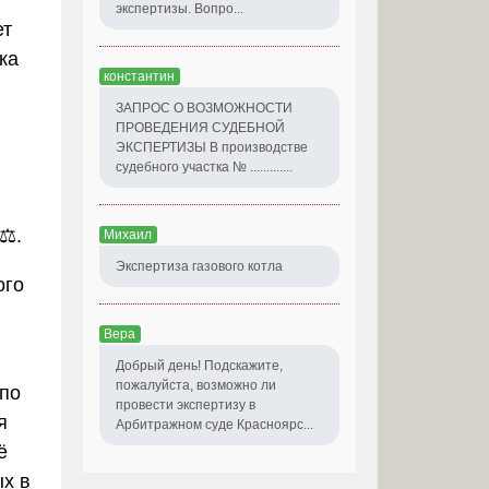
экспертизы. Вопро...
ет
ка
константин
ЗАПРОС О ВОЗМОЖНОСТИ
ПРОВЕДЕНИЯ СУДЕБНОЙ
ЭКСПЕРТИЗЫ В производстве
судебного участка № .............
⚖️.
Михаил
Экспертиза газового котла
ого
Вера
Добрый день! Подскажите,
пожалуйста, возможно ли
 по
провести экспертизу в
я
Арбитражном суде Красноярс...
ё
ых в