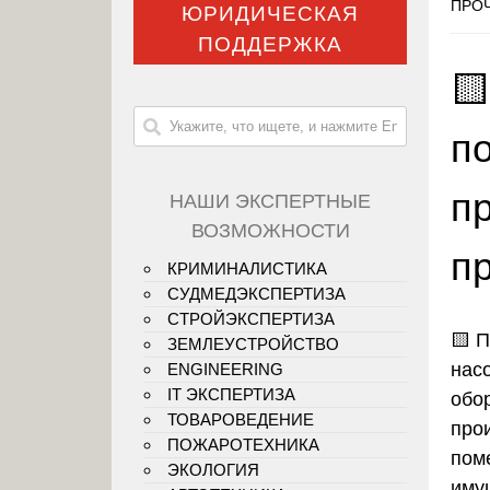
ПРОЧ
ЮРИДИЧЕСКАЯ
ПОДДЕРЖКА

п
п
НАШИ ЭКСПЕРТНЫЕ
ВОЗМОЖНОСТИ
п
КРИМИНАЛИСТИКА
СУДМЕДЭКСПЕРТИЗА
СТРОЙЭКСПЕРТИЗА
🟨 
ЗЕМЛЕУСТРОЙСТВО
нас
ENGINEERING
IT ЭКСПЕРТИЗА
обо
ТОВАРОВЕДЕНИЕ
про
ПОЖАРОТЕХНИКА
пом
ЭКОЛОГИЯ
иму