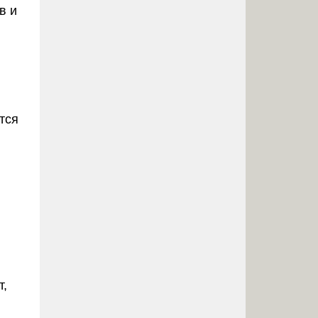
в и
тся
т,