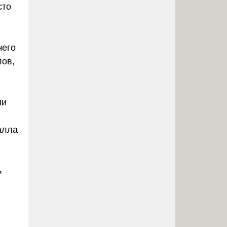
сто
чего
лов,
ии
алла
ь