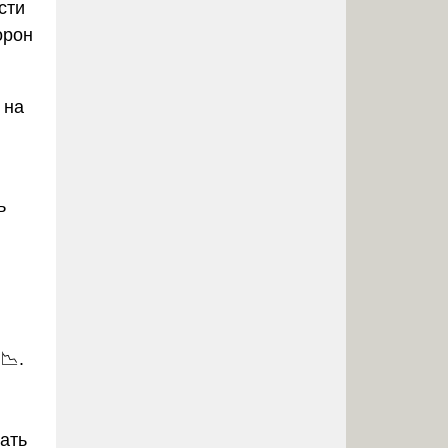
сти
орон
 на
ь
📉.
ать