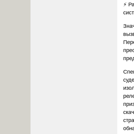
⚡
Ра
сис
Зна
выз
Пер
пре
пре
Спе
суд
изо
рел
при
ска
стра
обн