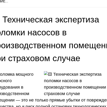
ИЕ...
 Техническая экспертиза
оломки насосов в
роизводственном помещен
ри страховом случае
Поломка мощного
осного
рудования в
изводственном
ещении — это не только прямые убытки от поврежде
щества, но и риск полной остановки технологических