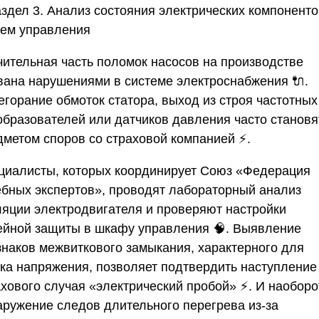
здел 3. Анализ состояния электрических компоненто
тем управления
чительная часть поломок насосов на производстве
вана нарушениями в системе электроснабжения 🔌.
егорание обмоток статора, выход из строя частотных
образователей или датчиков давления часто становя
дметом споров со страховой компанией ⚡.
циалисты, которых координирует
Союз «Федерация
ебных экспертов»
, проводят лабораторный анализ
ляции электродвигателя и проверяют настройки
ейной защиты в шкафу управления 🧠. Выявление
знаков межвиткового замыкания, характерного для
чка напряжения, позволяет подтвердить наступление
хового случая «электрический пробой» ⚡. И наоборо
аружение следов длительного перегрева из-за