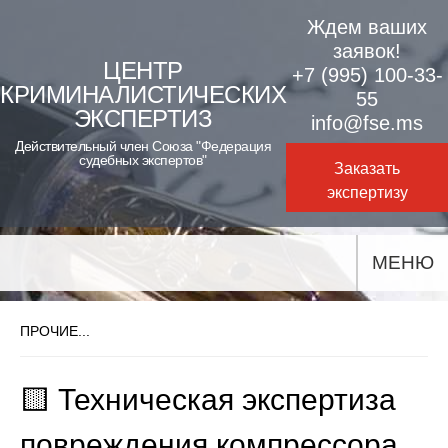
Skip
Ждем ваших
to
заявок!
ЦЕНТР
+7 (995) 100-33-
content
КРИМИНАЛИСТИЧЕСКИХ
55
ЭКСПЕРТИЗ
info@fse.ms
Действительный член Союза "Федерация
судебных экспертов"
Заказать
экспертизу
МЕНЮ
ПРОЧИЕ...
🟨 Техническая экспертиза
повреждения компрессора