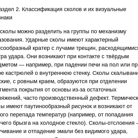
Раздел 2. Классификация сколов и их визуальные
знаки
 сколы можно разделить на группы по механизму
азования. Ударные сколы имеют характерный
усообразный кратер с лучами трещин, расходящимис
тра удара. Они возникают при контакте с твёрдым
дметом — например, при падении печи на пол или пр
ре кастрюлей о внутреннюю стенку. Сколы скалыван
ские, с ровным краем, образуются при отделении
гмента покрытия от основы из-за остаточных
ряжений, часто производственный дефект. Термичес
лы имеют паутинообразный рисунок и возникают от
кого перепада температур (например, от попадания
ячего брызга на холодное стекло). Сколы-отслоения
учивание и отпадение эмали без видимого удара,