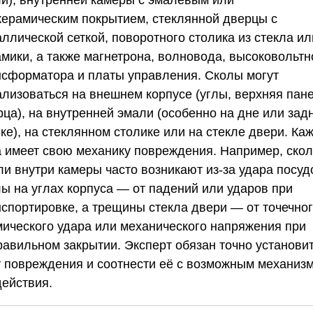
керамическим покрытием, стеклянной дверцы с
ллической сеткой, поворотного столика из стекла ил
амики, а также магнетрона, волновода, высоковольтн
нсформатора и платы управления. Сколы могут
ализоваться на внешнем корпусе (углы, верхняя пане
рца), на внутренней эмали (особенно на дне или зад
ке), на стеклянном столике или на стекле двери. Ка
а имеет свою механику повреждения. Например, ско
ли внутри камеры часто возникают из-за удара посуд
лы на углах корпуса — от падений или ударов при
нспортировке, а трещины стекла двери — от точечно
мического удара или механического напряжения при
равильном закрытии. Эксперт обязан точно установи
у повреждения и соотнести её с возможным механиз
действия.