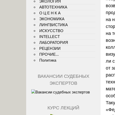
ЭКОЛОГИЯ
возв
АВТОТЕХНИКА
про
О Ц Е Н К А
ЭКОНОМИКА
на 
ЛИНГВИСТИКА
сто
ИСКУССТВО
на 
INTELLECT
возн
ЛАБОРАТОРИЯ
кол
РЕЦЕНЗИИ
виз
ПРОЧИЕ...
Политика
ли с
от 
рас
ВАКАНСИИ СУДЕБНЫХ
техн
ЭКСПЕРТОВ
мат
осо
Так
КУРС ЛЕКЦИЙ
«Фе