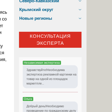
Северо-Кавказский
Крымский округ
аясь
Новые регионы
 со
ет
и
КОНСУЛЬТАЦИЯ
ЭКСПЕРТА
ку
ся
ия,
Независимая экспертиза
Здравствуйте!Необходима
экспертиза рекламной картинки на
товар на одной из площадок
маркетпле...
Ольга
Добрый день!Необходимо
проведение по гражданскому делу