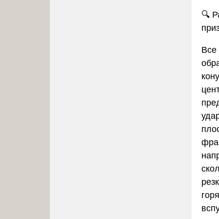
🔍 
при
Все
обр
кон
цен
пре
уда
пло
фра
нап
ско
рез
гор
всп