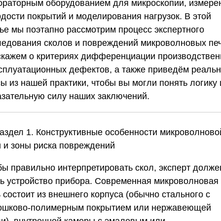
ораторным оборудованием для микроскопии, измере
рдости покрытий и моделирования нагрузок. В этой
тье мы поэтапно рассмотрим процесс экспертного
ледования сколов и повреждений микроволновых печ
скажем о критериях дифференциации производстве
ксплуатационных дефектов, а также приведём реаль
ы из нашей практики, чтобы вы могли понять логику 
азательную силу наших заключений.
Раздел 1. Конструктивные особенности микроволново
и и зоны риска повреждений
бы правильно интерпретировать скол, эксперт долже
ть устройство прибора. Современная микроволновая
 состоит из внешнего корпуса (обычно стального с
ошково-полимерным покрытием или нержавеющей
ли), внутренней камеры с эмалевым или