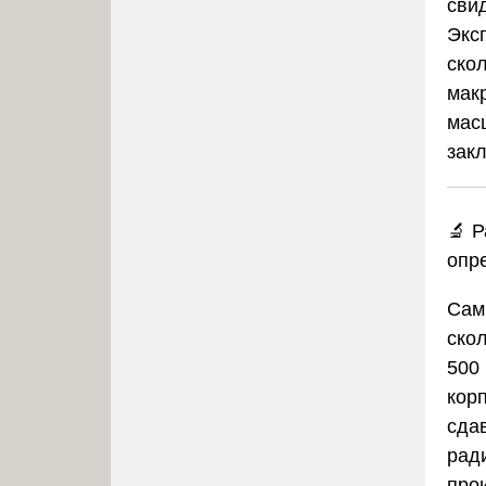
сви
Экс
скол
мак
мас
зак
🔬 
опр
Сам
скол
500
кор
сда
рад
про