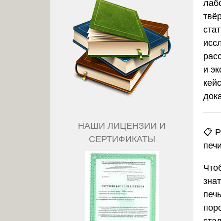
лаб
твё
ста
исс
рас
и э
кейс
док
НАШИ ЛИЦЕНЗИИ И
📋 
СЕРТИФИКАТЫ
печ
Что
зна
печь
пор
ста