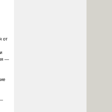
я от
и
ия —
кие
 —