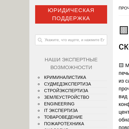
ПРОЧ
ЮРИДИЧЕСКАЯ
ПОДДЕРЖКА

с
НАШИ ЭКСПЕРТНЫЕ
🟨
М
ВОЗМОЖНОСТИ
печ
КРИМИНАЛИСТИКА
из 
СУДМЕДЭКСПЕРТИЗА
про
СТРОЙЭКСПЕРТИЗА
вид
ЗЕМЛЕУСТРОЙСТВО
кон
ENGINEERING
IT ЭКСПЕРТИЗА
цент
ТОВАРОВЕДЕНИЕ
обн
ПОЖАРОТЕХНИКА
пов