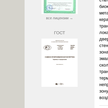
био
мета
все лицензии →
кер
тра
лок
ГОСТ
две
стен
зон
эма
ско
тра
тер
неп
зон
воз