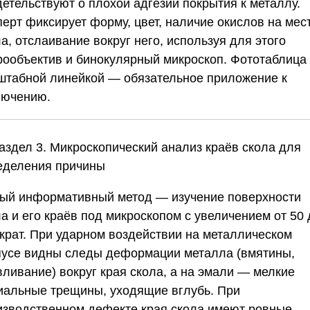
детельствуют о плохой адгезии покрытия к металлу.
перт фиксирует форму, цвет, наличие окислов на мес
а, отслаивание вокруг него, используя для этого
рообъектив и бинокулярный микроскоп. Фототаблица 
штабной линейкой — обязательное приложение к
лючению.
Раздел 3. Микроскопический анализ краёв скола для
еделения причины
ый информативный метод — изучение поверхности
а и его краёв под микроскопом с увеличением от 50 
 крат. При ударном воздействии на металлическом
пусе видны следы деформации металла (вмятины,
вливание) вокруг края скола, а на эмали — мелкие
иальные трещины, уходящие вглубь. При
изводственном дефекте края скола имеют ровные,