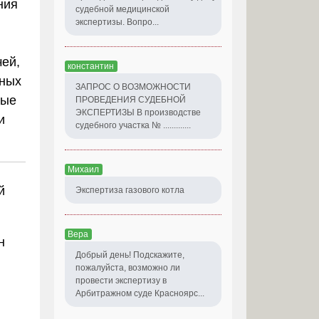
ния
судебной медицинской
экспертизы. Вопро...
ей,
константин
нных
ЗАПРОС О ВОЗМОЖНОСТИ
ные
ПРОВЕДЕНИЯ СУДЕБНОЙ
ЭКСПЕРТИЗЫ В производстве
и
судебного участка № .............
Михаил
й
Экспертиза газового котла
Вера
н
Добрый день! Подскажите,
пожалуйста, возможно ли
провести экспертизу в
Арбитражном суде Красноярс...