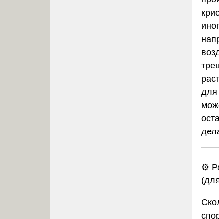
кри
ино
нап
воз
тре
рас
для
мож
оста
дел
⚙️ 
(дл
Ско
спо