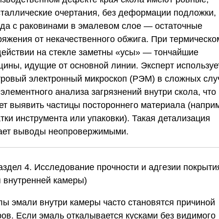
сталлические очертания, без деформации подложки,
гда с раковинами в эмалевом слое — остаточные
ряжения от некачественного обжига. При термическо
действии на стекле заметны «усы» — тончайшие
щины, идущие от основной линии. Эксперт используе
тровый электронный микроскоп (РЭМ) в сложных слу
 элементного анализа загрязнений внутри скола, что
ет выявить частицы постороннего материала (напри
тки инструмента или упаковки). Такая детализация
ает выводы неопровержимыми.
Раздел 4. Исследование прочности и адгезии покрыти
я внутренней камеры)
лы эмали внутри камеры часто становятся причиной
ров. Если эмаль откалывается кусками без видимого