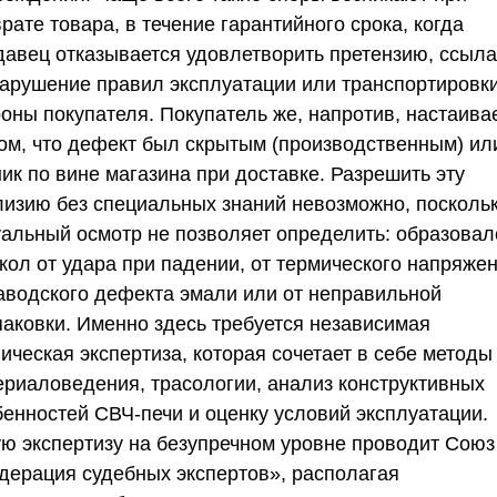
рате товара, в течение гарантийного срока, когда
давец отказывается удовлетворить претензию, ссыл
нарушение правил эксплуатации или транспортировки
роны покупателя. Покупатель же, напротив, настаива
том, что дефект был скрытым (производственным) ил
ик по вине магазина при доставке. Разрешить эту
лизию без специальных знаний невозможно, посколь
уальный осмотр не позволяет определить: образовал
кол от удара при падении, от термического напряжен
заводского дефекта эмали или от неправильной
паковки. Именно здесь требуется независимая
ическая экспертиза, которая сочетает в себе методы
ериаловедения, трасологии, анализ конструктивных
бенностей СВЧ-печи и оценку условий эксплуатации.
ую экспертизу на безупречном уровне проводит
Союз
дерация судебных экспертов»
, располагая