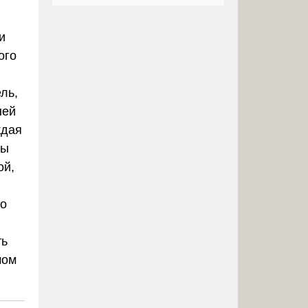
и
ого
ль,
ней
ждая
лы
ой,
го
ть
мом