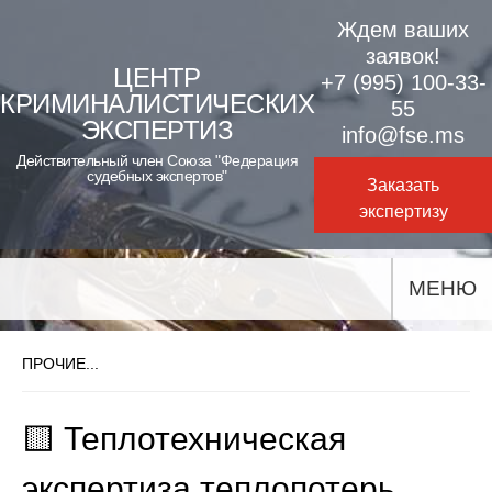
Skip
Ждем ваших
to
заявок!
ЦЕНТР
+7 (995) 100-33-
content
КРИМИНАЛИСТИЧЕСКИХ
55
ЭКСПЕРТИЗ
info@fse.ms
Действительный член Союза "Федерация
судебных экспертов"
Заказать
экспертизу
МЕНЮ
ПРОЧИЕ...
🟨 Теплотехническая
экспертиза теплопотерь