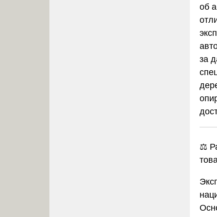
об 
отл
экс
авт
за 
спе
дер
опи
дос
⚖️ 
тов
Экс
нац
Осн