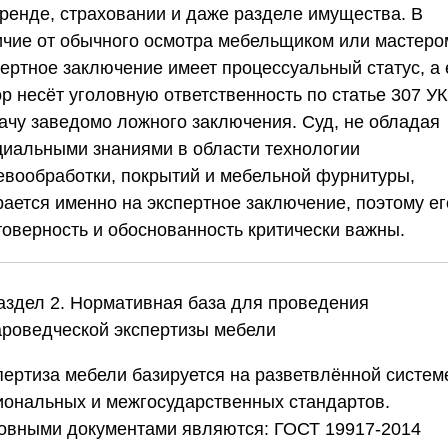
аренде, страховании и даже разделе имущества. В
ичие от обычного осмотра мебельщиком или мастеро
пертное заключение имеет процессуальный статус, а 
ор несёт уголовную ответственность по статье 307 У
дачу заведомо ложного заключения. Суд, не обладая
циальными знаниями в области технологии
евообработки, покрытий и мебельной фурнитуры,
рается именно на экспертное заключение, поэтому ег
товерность и обоснованность критически важны.
Раздел 2. Нормативная база для проведения
ароведческой экспертизы мебели
пертиза мебели базируется на разветвлённой систем
иональных и межгосударственных стандартов.
овными документами являются: ГОСТ 19917-2014