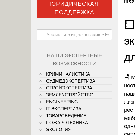
ПРОЧ
ЮРИДИЧЕСКАЯ
ПОДДЕРЖКА

э
д
НАШИ ЭКСПЕРТНЫЕ
ВОЗМОЖНОСТИ
КРИМИНАЛИСТИКА
🪑 
СУДМЕДЭКСПЕРТИЗА
нео
СТРОЙЭКСПЕРТИЗА
наш
ЗЕМЛЕУСТРОЙСТВО
жизн
ENGINEERING
IT ЭКСПЕРТИЗА
рес
ТОВАРОВЕДЕНИЕ
меб
ПОЖАРОТЕХНИКА
одн
ЭКОЛОГИЯ
ситу