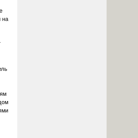
е
 на
Т
ель
иям
ждом
ями