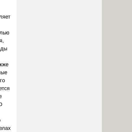
ляет
елью
я,
оды
акже
ные
го
ется
е
О
о
елах