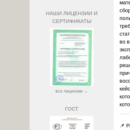
мат
сбо
НАШИ ЛИЦЕНЗИИ И
пол
СЕРТИФИКАТЫ
тре
ста
во 
экс
лаб
реш
при
вос
кей
все лицензии →
кот
кот
ГОСТ
📌 