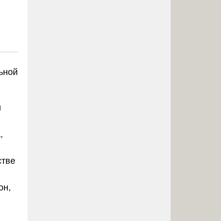
ьной
и
,
стве
я
он,