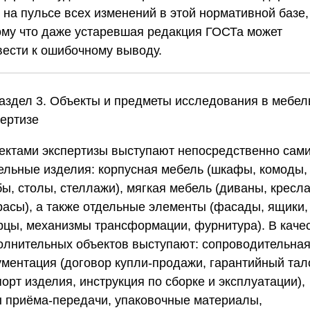
 на пульсе всех изменений в этой нормативной базе,
ому что даже устаревшая редакция ГОСТа может
вести к ошибочному выводу.
Раздел 3. Объекты и предметы исследования в мебел
пертизе
ектами экспертизы выступают непосредственно сам
ельные изделия: корпусная мебель (шкафы, комоды,
ы, столы, стеллажи), мягкая мебель (диваны, кресла
расы), а также отдельные элементы (фасады, ящики,
рцы, механизмы трансформации, фурнитура). В каче
олнительных объектов выступают: сопроводительна
ументация (договор купли-продажи, гарантийный тал
орт изделия, инструкция по сборке и эксплуатации),
ы приёма-передачи, упаковочные материалы,