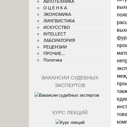
АВТОТЕХНИКА
выхо
О Ц Е Н К А
ЭКОНОМИКА
поя
ЛИНГВИСТИКА
рас
ИСКУССТВО
вых
INTELLECT
фур
ЛАБОРАТОРИЯ
про
РЕЦЕНЗИИ
мат
ПРОЧИЕ...
Политика
неп
экс
меж
ВАКАНСИИ СУДЕБНЫХ
про
ЭКСПЕРТОВ
так
еди
инс
КУРС ЛЕКЦИЙ
тов
ком