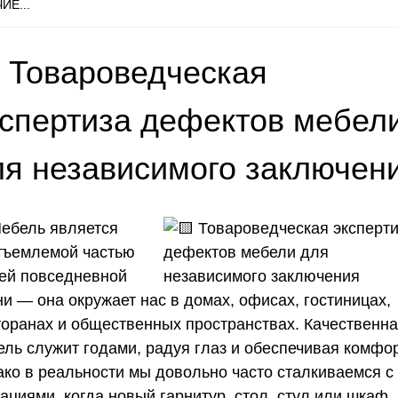
ИЕ...
 Товароведческая
кспертиза дефектов мебел
ля независимого заключен
Мебель является
тъемлемой частью
ей повседневной
и — она окружает нас в домах, офисах, гостиницах,
торанах и общественных пространствах. Качественн
ель служит годами, радуя глаз и обеспечивая комфор
ако в реальности мы довольно часто сталкиваемся с
ациями, когда новый гарнитур, стол, стул или шкаф