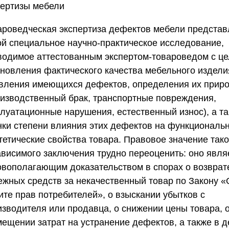
пертизы мебели
ароведческая экспертиза дефектов мебели представ
ой специальное научно-практическое исследование,
водимое аттестованным экспертом-товароведом с ц
ановления фактического качества мебельного издели
вления имеющихся дефектов, определения их прир
оизводственный брак, транспортные повреждения,
плуатационные нарушения, естественный износ), а т
нки степени влияния этих дефектов на функциональ
тетические свойства товара. Правовое значение тако
ависимого заключения трудно переоценить: оно явля
овополагающим доказательством в спорах о возврат
ежных средств за некачественный товар по Закону «
ите прав потребителей», о взыскании убытков с
изводителя или продавца, о снижении цены товара, 
мещении затрат на устранение дефектов, а также в д