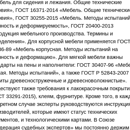
бель для сидения и лежания. Общие технические
овия», ГОСТ 16371-2014 «Мебель. Общие технически
овия», ГОСТ 30255-2015 «Мебель. Методы испытаний
чность и деформируемость», ГОСТ 20400-2013
одукция мебельного производства. Термины и
еделения». Для корпусной мебели применяется ГОС
36-89 «Мебель корпусная. Методы испытаний на
чность и деформацию». Для мягкой мебели важны
ндарты на пены и наполнители: ГОСТ 30407-96 «Меб
кая. Методы испытаний», а также ГОСТ Р 52843-2007
иты древесностружечные и древесноволокнистые».
ествуют также требования к лакокрасочным покрыт
Т 33291-2015), клеям, фурнитуре. Кроме того, в ка
кретном случае эксперты руководствуются инструкци
изводителей, которые имеют статус технических
ументов, и технологическими картами. В
Союзе
дерация судебных экспертов»
мы постоянно держим