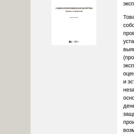
экс
Тов
соб
про
уст
выя
(пр
экс
оце
и эс
нез
осн
ден
защ
про
воз