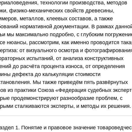
ериаловедения, технологии производства, методов
рки, физико-механических свойств древесины,
имеров, металлов, клеевых составов, а также
бований нормативной документации. В рамках данно
тьи мы максимально подробно, с глубоким погружени
все нюансы, рассмотрим, как именно проводится така
пертиза: от визуального осмотра и фотографировани
ораторных испытаний, от анализа конструктивных
ений до расчёта процента износа, от определения
чины дефекта до калькуляции стоимости
становления. Мы также приведём пять развёрнутых
сов из практики
Союза «Федерация судебных эксперт
орые продемонстрируют разнообразие проблем, с
орыми сталкиваются эксперты, и методы их решения.
Раздел 1. Понятие и правовое значение товароведчес