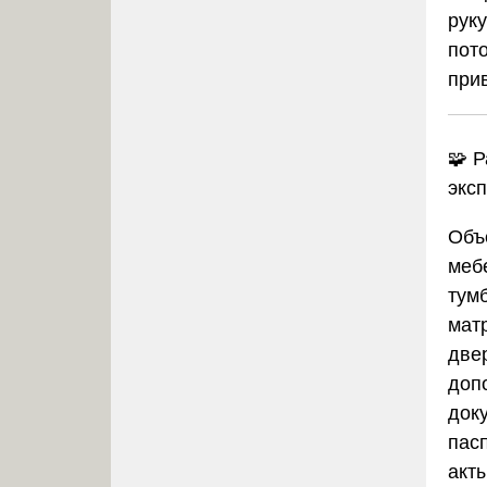
руку
пот
при
🧩 
экс
Объ
меб
тумб
мат
две
доп
док
пасп
акт