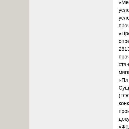
«Ме
усл
усл
про
«Пр
опр
281
про
ста
мяг
«Пл
Сущ
(ГОС
кон
про
док
«Фе