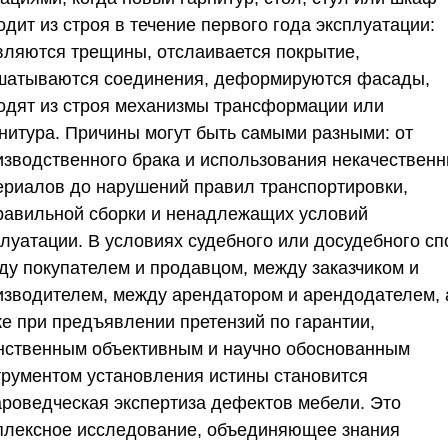
дит из строя в течение первого года эксплуатации:
вляются трещины, отслаивается покрытие,
шатываются соединения, деформируются фасады,
одят из строя механизмы трансформации или
нитура. Причины могут быть самыми разными: от
изводственного брака и использования некачествен
ериалов до нарушений правил транспортировки,
равильной сборки и ненадлежащих условий
плуатации. В условиях судебного или досудебного сп
ду покупателем и продавцом, между заказчиком и
изводителем, между арендатором и арендодателем, 
же при предъявлении претензий по гарантии,
нственным объективным и научно обоснованным
трументом установления истины становится
ароведческая экспертиза дефектов мебели. Это
плексное исследование, объединяющее знания