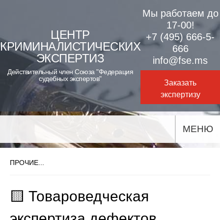
Skip
Мы работаем до
to
17-00!
ЦЕНТР
+7 (495) 666-5-
content
КРИМИНАЛИСТИЧЕСКИХ
666
ЭКСПЕРТИЗ
info@fse.ms
Действительный член Союза "Федерация
судебных экспертов"
Заказать
экспертизу
МЕНЮ
ПРОЧИЕ...
🟨 Товароведческая
экспертиза дефектов