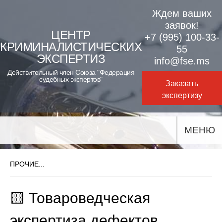
Skip
Ждем ваших
to
заявок!
ЦЕНТР
+7 (995) 100-33-
content
КРИМИНАЛИСТИЧЕСКИХ
55
ЭКСПЕРТИЗ
info@fse.ms
Действительный член Союза "Федерация
судебных экспертов"
Заказать
экспертизу
МЕНЮ
ПРОЧИЕ...
🟨 Товароведческая
экспертиза дефектов