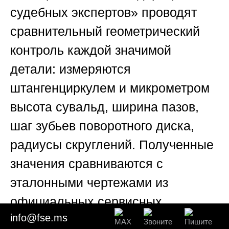
судебных экспертов»
проводят
сравнительный геометрический
контроль каждой значимой
детали: измеряются
штангенциркулем и микрометром
высота сувальд, ширина пазов,
шаг зубьев поворотного диска,
радиусы скруглений. Полученные
значения сравниваются с
эталонными чертежами из
официальных сервисных
info@fse.ms
бюллетеней. Если