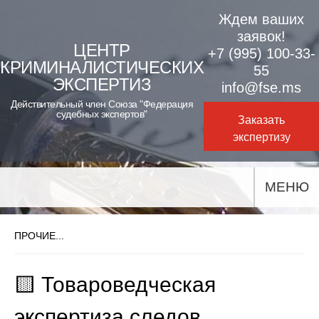
Skip
Ждем ваших
to
заявок!
ЦЕНТР
+7 (995) 100-33-
content
КРИМИНАЛИСТИЧЕСКИХ
55
ЭКСПЕРТИЗ
info@fse.ms
Действительный член Союза "Федерация
судебных экспертов"
Заказать
экспертизу
МЕНЮ
ПРОЧИЕ...
🟨 Товароведческая
экспертиза следов