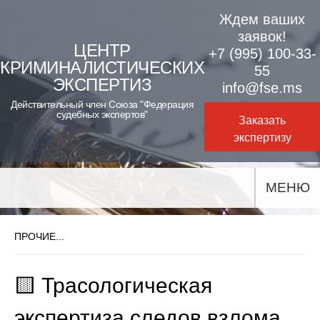
Skip
Ждем ваших
to
заявок!
ЦЕНТР
+7 (995) 100-33-
content
КРИМИНАЛИСТИЧЕСКИХ
55
ЭКСПЕРТИЗ
info@fse.ms
Действительный член Союза "Федерация
судебных экспертов"
Заказать
экспертизу
МЕНЮ
ПРОЧИЕ...
🟨 Трасологическая
экспертиза следов взлома