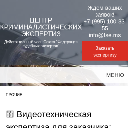
Skip
Ждем ваших
to
заявок!
ЦЕНТР
+7 (995) 100-33-
content
КРИМИНАЛИСТИЧЕСКИХ
55
ЭКСПЕРТИЗ
info@fse.ms
Действительный член Союза "Федерация
судебных экспертов"
Заказать
экспертизу
МЕНЮ
ПРОЧИЕ...
🟨 Видеотехническая
экспертиза для заказчика: