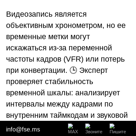
Видеозапись является
объективным хронометром, но ее
временные метки могут
искажаться из-за переменной
частоты кадров (VFR) или потерь
при конвертации. 🕒 Эксперт
проверяет стабильность
временной шкалы: анализирует
интервалы между кадрами по
внутренним таймкодам и звуковой
дорожке (если она содержит
info@fse.ms