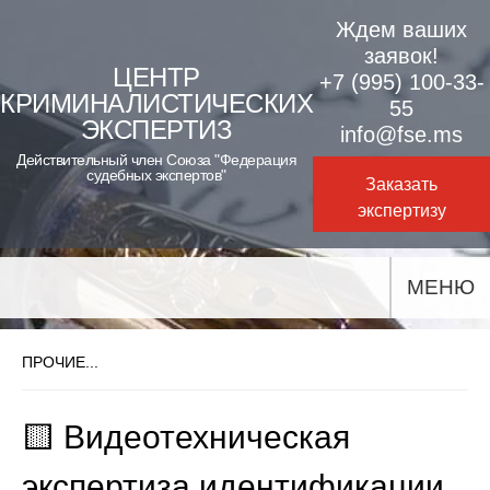
Skip
Ждем ваших
to
заявок!
ЦЕНТР
+7 (995) 100-33-
content
КРИМИНАЛИСТИЧЕСКИХ
55
ЭКСПЕРТИЗ
info@fse.ms
Действительный член Союза "Федерация
судебных экспертов"
Заказать
экспертизу
МЕНЮ
ПРОЧИЕ...
🟨 Видеотехническая
экспертиза идентификации