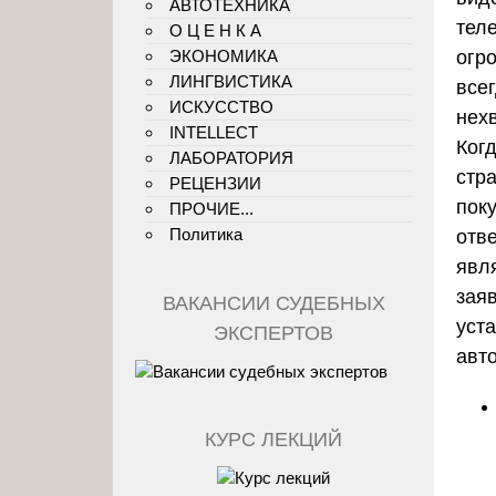
АВТОТЕХНИКА
тел
О Ц Е Н К А
ЭКОНОМИКА
огр
ЛИНГВИСТИКА
все
ИСКУССТВО
нех
INTELLECT
Ког
ЛАБОРАТОРИЯ
стр
РЕЦЕНЗИИ
пок
ПРОЧИЕ...
Политика
отв
явл
зая
ВАКАНСИИ СУДЕБНЫХ
уст
ЭКСПЕРТОВ
авт
КУРС ЛЕКЦИЙ