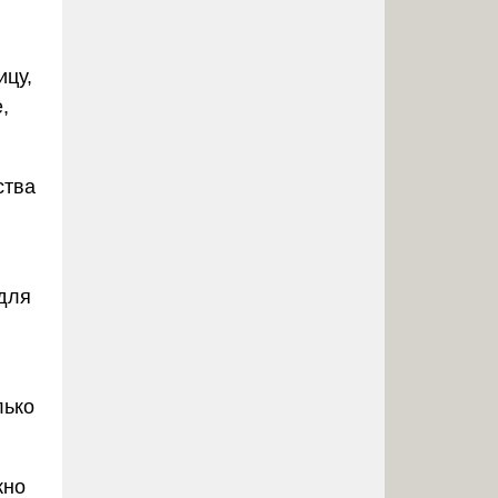
ицу,
,
ства
для
лько
но