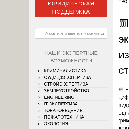
ПРОЧ
ЮРИДИЧЕСКАЯ
ПОДДЕРЖКА

эк
и
НАШИ ЭКСПЕРТНЫЕ
ВОЗМОЖНОСТИ
с
КРИМИНАЛИСТИКА
СУДМЕДЭКСПЕРТИЗА
СТРОЙЭКСПЕРТИЗА
🟨
В
ЗЕМЛЕУСТРОЙСТВО
циф
ENGINEERING
IT ЭКСПЕРТИЗА
вид
ТОВАРОВЕДЕНИЕ
одн
ПОЖАРОТЕХНИКА
фик
ЭКОЛОГИЯ
вид