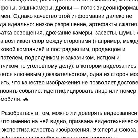
ефоны, экшн-камеры, дроны — поток видеоинформа
омен. Однако качество этой информации далеко не
гда идеально: низкое разрешение, артефакты сжатия
ватка освещения, дрожание камеры, засветы, шумы. 
да возникает спор между сторонами (например, межд
аховой компанией и пострадавшим, продавцом и
упателем, подрядчиком и заказчиком, истцом и
етчиком по уголовному делу), в котором видеозапись
яется ключевым доказательством, одна из сторон мо
вить, что качество изображения не позволяет достов
ановить событие, идентифицировать лицо или номер
омобиля. 🚗
Разобраться в том, можно ли доверять видеозаписи
что именно на ней видно, призвана видеотехническ
экспертиза качества изображения. Эксперты
Союза