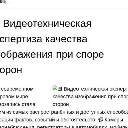
ИЕ...
 Видеотехническая
спертиза качества
зображения при споре
торон
 современном
ровом мире
еозапись стала
им из самых распространённых и доступных способо
сации фактов, событий и обстоятельств. 📹 Камеры
еонаблюдения, регистраторы в автомобилях, мобил