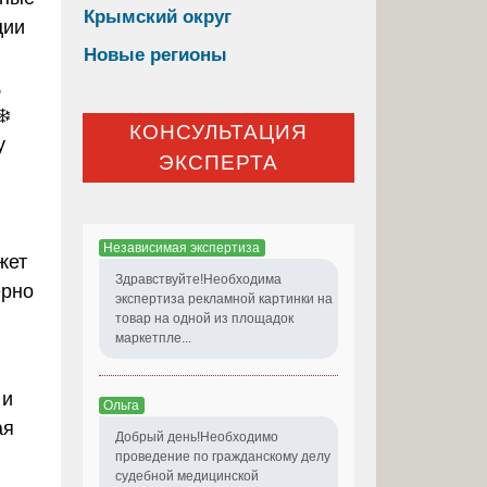
Крымский округ
ции
Новые регионы
,
❄️
КОНСУЛЬТАЦИЯ
у
ЭКСПЕРТА
Независимая экспертиза
жет
Здравствуйте!Необходима
ерно
экспертиза рекламной картинки на
товар на одной из площадок
маркетпле...
 и
Ольга
ая
Добрый день!Необходимо
проведение по гражданскому делу
судебной медицинской