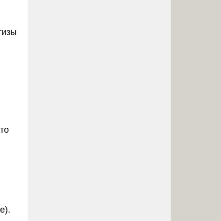
тизы
то
е).