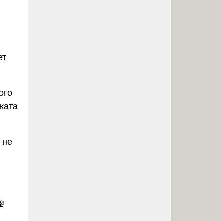
ет
ого
жата
 не
📡