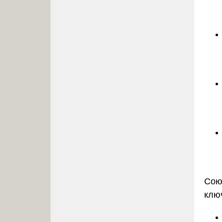
Сою
клю