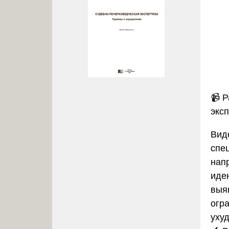
📹
Р
экс
Вид
спе
нап
иден
выя
огр
уху